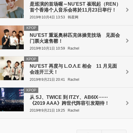
是巡演的首场喔～NU'EST 崔珉起（REN）
首个香港个人音乐会将於11月23日举行！
2019年10月4日 13:53
韩星网
KPOP
NU’EST 重返奥林匹克体操竞技场 见面会
门票火速售罄！
2019年10月1日 10:59
Rachel
KPOP
NU'EST 再度与 L.O.Λ.E 相会 11 月见面
会连开三天！
2019年9月21日 20:41
Rachel
KPOP
从 SJ、TWICE 到 ITZY、AB6IX⋯⋯
《2019 AAA》跨世代阵容引发期待！
2019年9月21日 19:25
Rachel