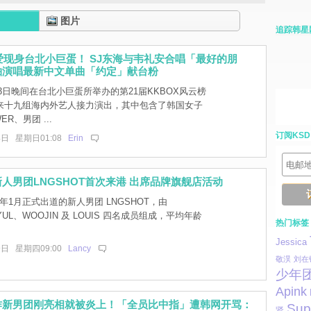
图片
追踪韩星
爱现身台北小巨蛋！ SJ东海与韦礼安合唱「最好的朋
轴演唱最新中文单曲「约定」献台粉
3日晚间在台北小巨蛋所举办的第21届KKBOX风云榜
来十九组海内外艺人接力演出，其中包含了韩国女子
R、男团 ...
订阅KSD
4日 星期日01:08
Erin
人男团LNGSHOT首次来港 出席品牌旗舰店活动
6年1月正式出道的新人男团 LNGSHOT，由
YUL、WOOJIN 及 LOUIS 四名成员组成，平均年龄
热门标签
Jessica
9日 星期四09:00
Lancy
敬淏
刘在
少年
Apink
作新男团刚亮相就被炎上！「全员比中指」遭韩网开骂：
Sup
贤