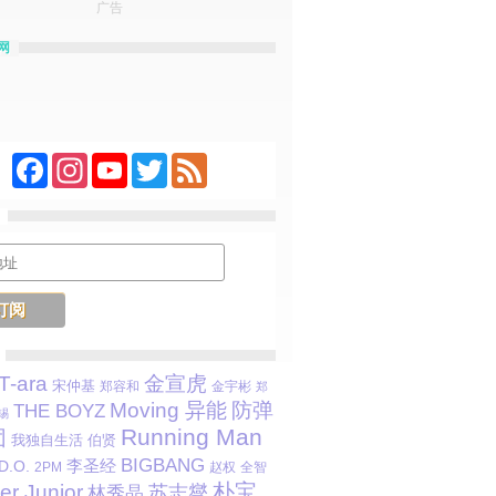
广告
网
Facebook
Instagram
YouTube
Twitter
Feed
T-ara
金宣虎
宋仲基
郑容和
金宇彬
郑
Moving 异能
防弹
THE BOYZ
锡
Running Man
团
我独自生活
伯贤
BIGBANG
李圣经
D.O.
2PM
赵权
全智
朴宝
er Junior
苏志燮
林秀晶