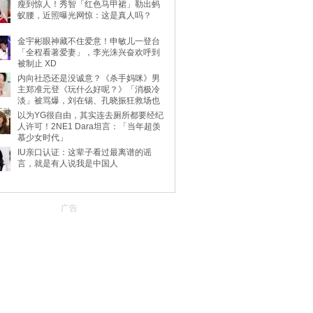
瘦到惊人！秀智「红色马甲裙」勒出蚂
蚁腰，近照曝光网惊：这是真人吗？
金宇彬眼神藏不住爱意！申敏儿一登台
「全程看著爱妻」，李光洙兴奋欢呼到
被制止 XD
内向社恐还是没诚意？《杀手妈咪》男
主郑准元登《玩什么好呢？》「消极冷
淡」被骂爆，刘在锡、孔晓振狂救场也
不动
以为YG很自由，其实连去厕所都要经纪
人许可！2NE1 Dara坦言：「当年超羡
慕少女时代」
IU亲口认证：这辈子看过最离谱的谣
言，就是有人说我是中国人
广告