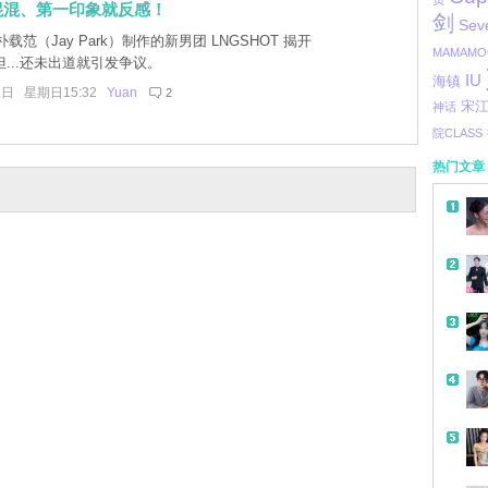
混混、第一印象就反感！
剑
Sev
载范（Jay Park）制作的新男团 LNGSHOT 揭开
MAMAMO
...还未出道就引发争议。
IU
海镇
1日 星期日15:32
Yuan
2
宋
神话
院CLASS
热门文章