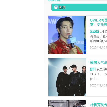
LNGSHOT
新闻
QWER可
友」更压
KPOP
6月1
演唱会，请
乐团组合QWE
2026年6月1
韩国人气新
明星
於202
OHYUL、R
仅 1 ...
2026年3月1
朴载范制