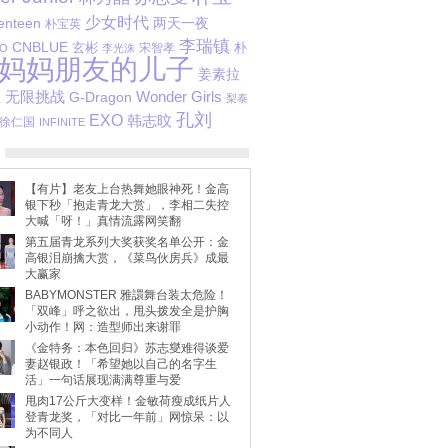
少女时代
两天一夜
enteen
朴宝英
李瑞镇
CNBLUE
玄彬
朴
宋智孝
O
李光洙
妈妈朋友的儿子
姜素拉
无限挑战
G-Dragon
Wonder Girls
江
梨泰
孔刘
EXO
韩志旼
徐仁国
INFINITE
【有片】老友上台热舞她眼神死！金高
银下秒「抱走青龙大赏」，李相二失控
大喊「呀！」真情流露网笑翻
第五届青龙系列大奖获奖名单公开：金
高银泪崩擒大赏，《菜鸟伙房兵》成最
大赢家
BABYMONSTER 雅譞舞台装太危险！
「双峰」呼之欲出，甩头拨发全是护胸
小动作！网：造型师出来谢罪
《金特务：本色回归》苏志燮难得谈爱
妻赵银政！「希望她以自己的名字生
活」一句话展现满满尊重与爱
甩肉17公斤大变样！金敏荷瘦成纸片人
登青龙奖，「对比一年前」网惊呆：以
为不同人