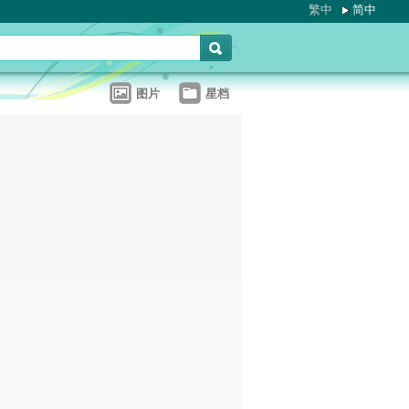
繁中
简中
图片
星档