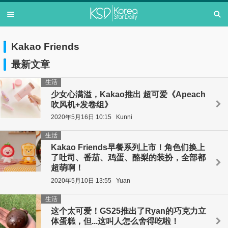
Kakao Friends
最新文章
生活
少女心满溢，Kakao推出 超可爱《Apeach
吹风机+发卷组》
2020年5月16日 10:15
Kunni
生活
Kakao Friends早餐系列上市！角色们换上
了吐司、番茄、鸡蛋、酪梨的装扮，全部都
超萌啊！
2020年5月10日 13:55
Yuan
生活
这个太可爱！GS25推出了Ryan的巧克力立
体蛋糕，但...这叫人怎么舍得吃啦！