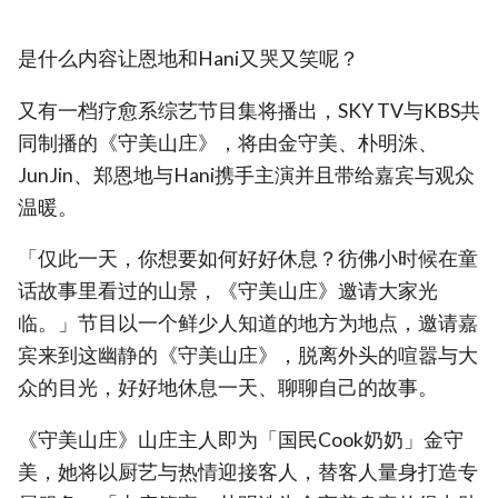
是什么内容让恩地和Hani又哭又笑呢？
又有一档疗愈系综艺节目集将播出，SKY TV与KBS共
同制播的《守美山庄》，将由金守美、朴明洙、
JunJin、郑恩地与Hani携手主演并且带给嘉宾与观众
温暖。
「仅此一天，你想要如何好好休息？彷佛小时候在童
话故事里看过的山景，《守美山庄》邀请大家光
临。」节目以一个鲜少人知道的地方为地点，邀请嘉
宾来到这幽静的《守美山庄》，脱离外头的喧嚣与大
众的目光，好好地休息一天、聊聊自己的故事。
《守美山庄》山庄主人即为「国民Cook奶奶」金守
美，她将以厨艺与热情迎接客人，替客人量身打造专