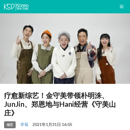
疗愈新综艺！金守美带领朴明洙、
JunJin、郑恩地与Hani经营《守美山
庄》
草莓
2021年1月31日 16:05
综艺