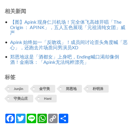
相关新闻
【图】Apink 现身仁川机场！完全体飞高雄开唱「The
Origin ： APINK」，五人五色展现「元祖清纯女团」威
严
Apink 始终如一「反吻戏」！成员间讨论歪头角度喊「恶
心」，还跑去片场质问男演员XD
郑恩地这是「酒都女」上身吧，Ending喊口渴却像倒
酒！金南珠：「Apink无法纯粹漂亮」
标签
Junjin
金守美
郑恩地
朴明洙
守美山庄
Hani
Facebook
Twitter
Line
WhatsApp
Copy
分
Link
享