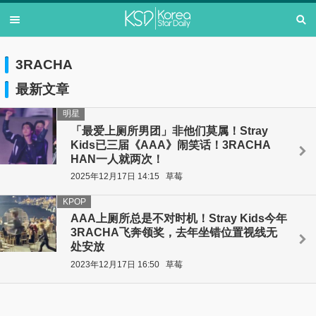
3RACHA
最新文章
明星
「最爱上厕所男团」非他们莫属！Stray
Kids已三届《AAA》闹笑话！3RACHA
HAN一人就两次！
2025年12月17日 14:15
草莓
KPOP
AAA上厕所总是不对时机！Stray Kids今年
3RACHA飞奔领奖，去年坐错位置视线无
处安放
2023年12月17日 16:50
草莓