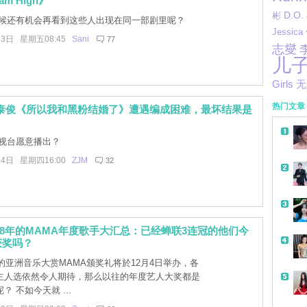
m High》
D.O.
彬
候还有机会再看到这些人出现在同一部剧里呢？
Jessica
13日 星期五08:45
Sani
77
志燮
儿
Girls
无
热门文章
崔泰俊《所以我和黑粉结婚了》遭遇编成困难，最坏结果是
？
视台愿意播出？
14日 星期四16:00
ZJM
32
2018年的MAMA年度歌手大汇总：已经蝉联3连冠的他们今
获奖吗？
的亚洲音乐大赏MAMA颁奖礼将於12月4日举办，各
主人选依然令人期待，那么以往的年度艺人大奖都是
 不如今天就 ...