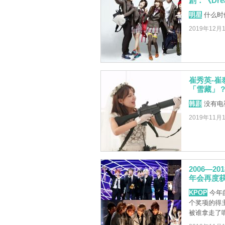
剧：《Drea
明星
什么时
2019年12月
崔秀英-
「雪藏」
韩剧
没有电
2019年11月
2006—
年会再度
KPOP
今年
个奖项的得
被谁拿走了呢？