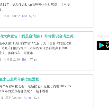
道11年，成员Nichkhun晒完整体合影庆祝，让不少
目。
日 星期三08:52
Rui
16
泽演大声宣告：我是台湾族！ 带你见识台湾之美
下载KSD
伍不久的泽演日前才悄悄抵台，为代言台湾的观光旅
。短短几日的行程中，泽演跑遍许多台湾美丽的角
浪、骑自行车、逛夜市 ...
日 星期日12:49
Erin
33
将迎来出道周年的七组爱豆
每个月都可能会有一组新的艺人诞生，而在2019年9
来周年的爱豆有那些呢? 一起来看看
1日 星期六09:00
Kunni
8