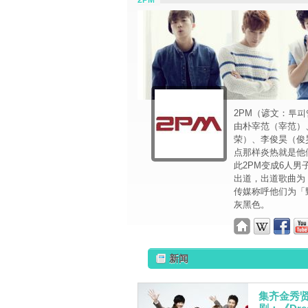
2PM
2PM（谚文：투피엠
由朴宰范（宰范）、金
荣）、李俊昊（俊
点那样炎热就是他
此2PM变成6人男子
出道，出道歌曲为〈
传媒称呼他们为「野
灰黑色。
新闻
集齐金秀贤