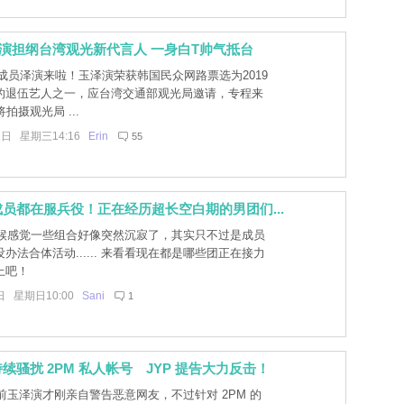
泽演担纲台湾观光新代言人 一身白T帅气抵台
M成员泽演来啦！玉泽演荣获韩国民众网路票选为2019
的退伍艺人之一，应台湾交通部观光局邀请，专程来
拍摄观光局 ...
1日 星期三14:16
Erin
55
员都在服兵役！正在经历超长空白期的男团们...
候感觉一些组合好像突然沉寂了，其实只不过是成员
办法合体活动...... 来看看现在都是哪些团正在接力
上吧！
日 星期日10:00
Sani
1
续骚扰 2PM 私人帐号 JYP 提告大力反击！
前玉泽演才刚亲自警告恶意网友，不过针对 2PM 的