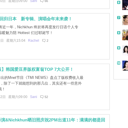
10日 星期日09:00
Sani
66
hun 回归日本 新专辑、演唱会年末来袭！
近一年，Nichkhun 终於将再度发行日语个人专
带
魅力陪 Hottest 们过耶诞节！
9日 星期六15:04
Rachel
2
年版】韩国爱豆界版权富翁TOP 7大公开！
出的Mnet节目《TMI NEWS》盘点了版权费收入最
豆，除了一下就能想到的那几位，其实还有一些意外
哦！
12日 星期六09:00
Sani
52
演&Nichkhun晒旧照庆祝2PM出道11年：满满的都是回