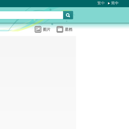
繁中
简中
图片
星档