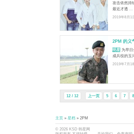
攻击依然持续发
最近才透 ...
2019年8月1
2PM 的
明星
为早日
成兵役的玉
2019年7月1
12 / 12
上一页
5
6
7
主页
»
星档
» 2PM
© 2026 KSD 韩星网
版权所有 不得转载
关於我们
免责声明