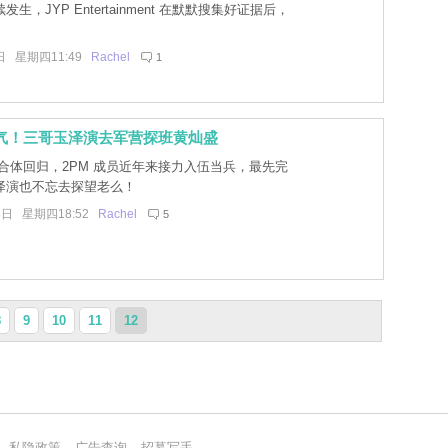
生，JYP Entertainment 在默默搜集好证据后，
日 星期四11:49
Rachel
1
义气！三哥玉泽演去军营探班黄灿盛
合体回归，2PM 成员近年来接力入伍当兵，最先完
泽演也不忘去探望老么！
8日 星期四18:52
Rachel
5
8
9
10
11
12
私隐政策
广告查询
招募写手