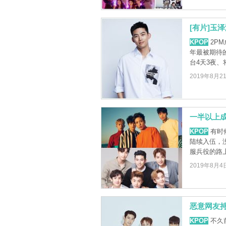
[有片]玉
KPOP
2P
年最被期待
台4天3夜、将
2019年8月2
一半以上成
KPOP
有时
陆续入伍，没
服兵役的路
2019年8月4
恶意网友持
KPOP
不久