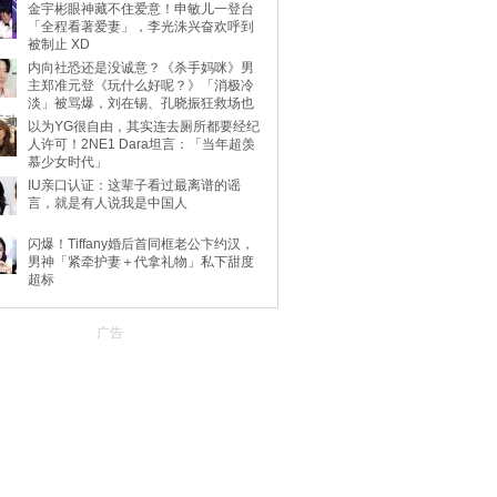
金宇彬眼神藏不住爱意！申敏儿一登台
「全程看著爱妻」，李光洙兴奋欢呼到
被制止 XD
内向社恐还是没诚意？《杀手妈咪》男
主郑准元登《玩什么好呢？》「消极冷
淡」被骂爆，刘在锡、孔晓振狂救场也
不动
以为YG很自由，其实连去厕所都要经纪
人许可！2NE1 Dara坦言：「当年超羡
慕少女时代」
IU亲口认证：这辈子看过最离谱的谣
言，就是有人说我是中国人
闪爆！Tiffany婚后首同框老公卞约汉，
男神「紧牵护妻＋代拿礼物」私下甜度
超标
广告