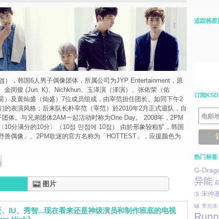
追踪韩星
），韩国6人男子偶像团体，所属公司为JYP Entertainment，原
闵俊 (Jun. K)、Nichkhun、玉泽演（泽演）、张佑荣（佑
订阅KSD
昊）及黄灿盛（灿盛）7位成员组成，由宰范担任团长。如同下午2
们的表演风格；后来队长朴宰范（宰范）於2010年2月正式退队，自
团体。与兄弟团体2AM一起活动时称为One Day。 2008年，2PM
10分满分的10分〉（10점 만점에 10점） 由於形象较粗犷，韩国
兽偶像」。2PM歌迷的官方名称为「HOTTEST」，应援颜色为
热门标签
G-Drag
异能
图片
宋仲
淏
锡
李光洙
、IU、秀智...现在看来还是神级演员和制作班底的电视
Runn