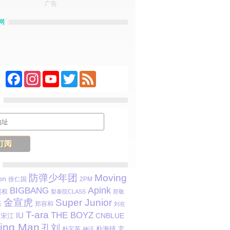
广告
网
Facebook
Instagram
YouTube
Twitter
Feed
防弹少年团
Moving
on
徐仁国
2PM
Apink
BIGBANG
赵权
梨泰院CLASS
郑敬
金宣虎
Super Junior
基
郑容和
刘在
T-ara
THE BOYZ
IU
CNBLUE
宋江
ing Man
孔刘
朴海镇
玄
朴宝英
神话