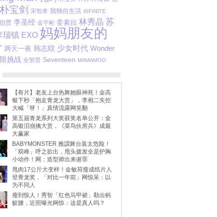
朴宝剑
我独自生活
宋智孝
INFINITE
苏
林秀晶
李圣经
姜素拉
伯贤
金宇彬
妈妈朋友的
李瑞镇
EXO
子
少女时代
韩志旼
两天一夜
Wonder
限挑战
Seventeen
全智贤
MAMAMOO
【有片】老友上台热舞她眼神死！金高
银下秒「抱走青龙大赏」，李相二失控
大喊「呀！」真情流露网笑翻
第五届青龙系列大奖获奖名单公开：金
高银泪崩擒大赏，《菜鸟伙房兵》成最
大赢家
BABYMONSTER 雅譞舞台装太危险！
「双峰」呼之欲出，甩头拨发全是护胸
小动作！网：造型师出来谢罪
甩肉17公斤大变样！金敏荷瘦成纸片人
登青龙奖，「对比一年前」网惊呆：以
为不同人
瘦到惊人！秀智「红色马甲裙」勒出蚂
蚁腰，近照曝光网惊：这是真人吗？