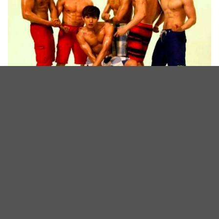
2PM
目前，已经退伍的玉泽演将出演MBC新剧《The
Game》，Nichkhun前不久刚刚客串了电视剧《阿斯
达年代记》。 黄灿盛、李俊昊、JUN.K和佑荣正在服
役中。