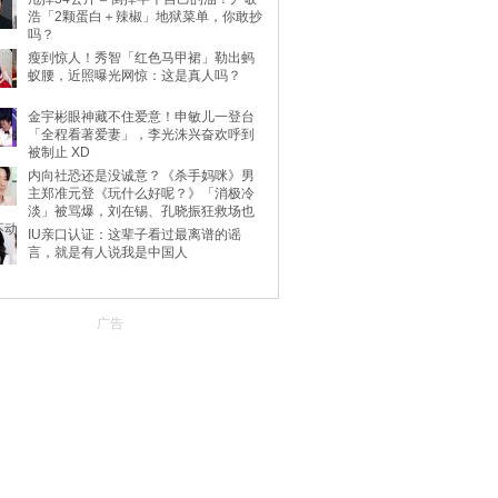
浩「2颗蛋白＋辣椒」地狱菜单，你敢抄
吗？
瘦到惊人！秀智「红色马甲裙」勒出蚂
蚁腰，近照曝光网惊：这是真人吗？
金宇彬眼神藏不住爱意！申敏儿一登台
「全程看著爱妻」，李光洙兴奋欢呼到
被制止 XD
内向社恐还是没诚意？《杀手妈咪》男
主郑准元登《玩什么好呢？》「消极冷
淡」被骂爆，刘在锡、孔晓振狂救场也
不动
IU亲口认证：这辈子看过最离谱的谣
言，就是有人说我是中国人
广告