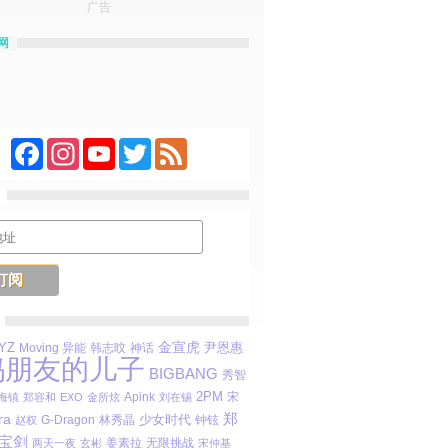
广告
网
Facebook
Instagram
YouTube
Twitter
Feed
金宣虎
YZ
尹恩惠
Moving 异能
韩志旼
神话
妈朋友的儿子
BIGBANG
秀智
2PM
Apink
宋
海镇
郑容和
EXO
金所炫
刘在锡
ra
郑
少女时代
林秀晶
钟铉
赵权
G-Dragon
宝剑
姜素拉
无限挑战
两天一夜
玄彬
宋仲基