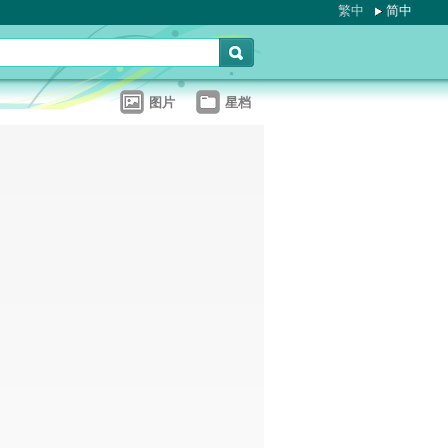
繁中
简中
图片
星档