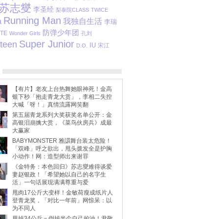
苏志燮
李圣经
梨泰院CLASS
TWICE
Running Man
a
我独自生活
李瑞
防弹少年团
ITE
Wonder Girls
孔刘
Super Junior
teen
IU
宋江
D.O.
【有片】老友上台热舞她眼神死！金高
银下秒「抱走青龙大赏」，李相二失控
大喊「呀！」真情流露网笑翻
第五届青龙系列大奖获奖名单公开：金
高银泪崩擒大赏，《菜鸟伙房兵》成最
大赢家
BABYMONSTER 雅譞舞台装太危险！
「双峰」呼之欲出，甩头拨发全是护胸
小动作！网：造型师出来谢罪
《金特务：本色回归》苏志燮难得谈爱
妻赵银政！「希望她以自己的名字生
活」一句话展现满满尊重与爱
甩肉17公斤大变样！金敏荷瘦成纸片人
登青龙奖，「对比一年前」网惊呆：以
为不同人
甩掉34公斤＝倒掉半个自己的油！尹敬