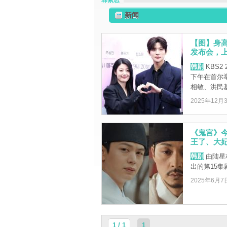
韩素恩
新闻
【图】身
发布会，
韩剧
KBS2
下午在首尔
相敏、洪民基、
2025年12月
《鬼宫》
王了、大
韩剧
由陆星
出的第15
2025年6月7
1 / 1
1