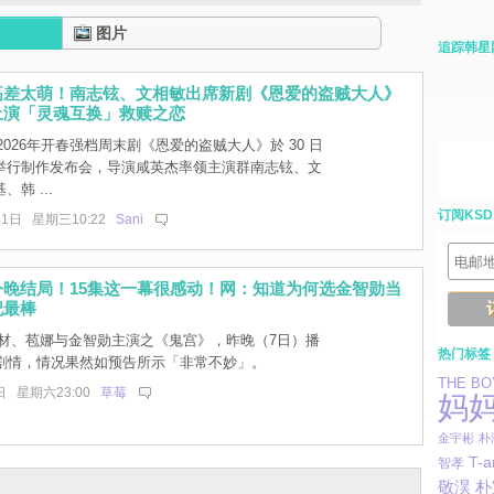
图片
追踪韩星
高差太萌！南志铉、文相敏出席新剧《恩爱的盗贼大人》
上演「灵魂互换」救赎之恋
 2026年开春强档周末剧《恩爱的盗贼大人》於 30 日
举行制作发布会，导演咸英杰率领主演群南志铉、文
韩 ...
订阅KSD
31日 星期三10:22
Sani
今晚结局！15集这一幕很感动！网：知道为何选金智勋当
妃最棒
材、苞娜与金智勋主演之《鬼宫》，昨晚（7日）播
热门标签
集剧情，情况果然如预告所示「非常不妙」。
THE BO
日 星期六23:00
草莓
妈
金宇彬
朴
T-a
智孝
朴
敬淏