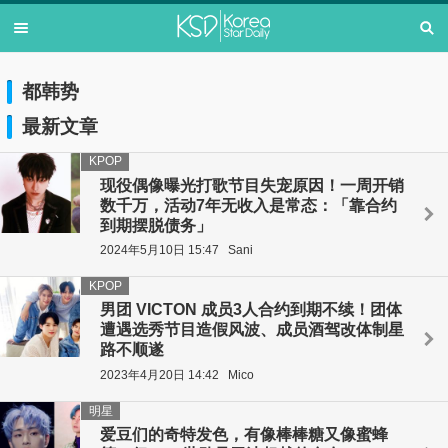
都韩势
最新文章
KPOP
现役偶像曝光打歌节目失宠原因！一周开销
数千万，活动7年无收入是常态：「靠合约
到期摆脱债务」
2024年5月10日 15:47
Sani
KPOP
男团 VICTON 成员3人合约到期不续！团体
遭遇选秀节目造假风波、成员酒驾改体制星
路不顺遂
2023年4月20日 14:42
Mico
明星
爱豆们的奇特发色，有像棒棒糖又像蜜蜂