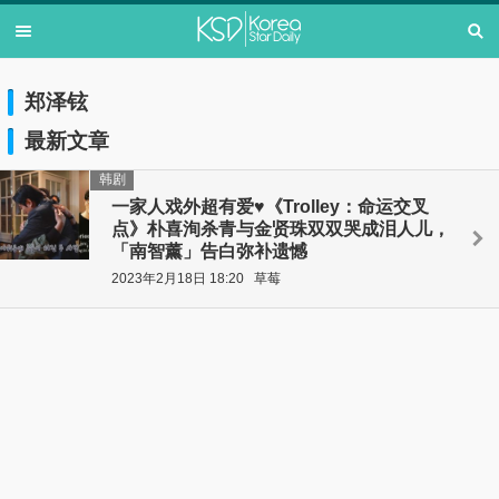
郑泽铉
最新文章
韩剧
一家人戏外超有爱♥《Trolley：命运交叉
点》朴喜洵杀青与金贤珠双双哭成泪人儿，
「南智薰」告白弥补遗憾
2023年2月18日 18:20
草莓