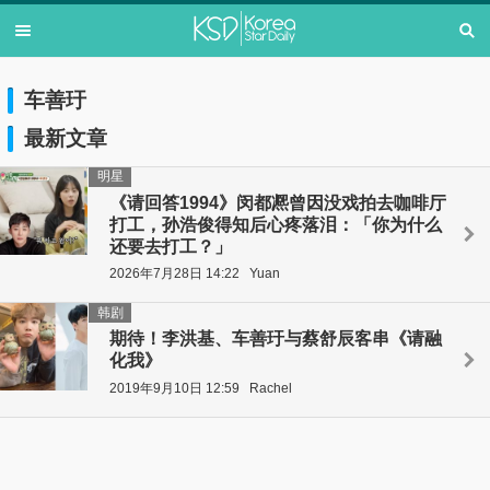
车善玗
最新文章
明星
《请回答1994》闵都凞曾因没戏拍去咖啡厅
打工，孙浩俊得知后心疼落泪：「你为什么
还要去打工？」
2026年7月28日 14:22
Yuan
韩剧
期待！李洪基、车善玗与蔡舒辰客串《请融
化我》
2019年9月10日 12:59
Rachel