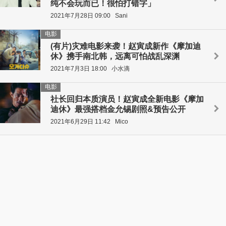
纯不会玩而已！很怕打错字」
2021年7月28日 09:00
Sani
电影
(有片)灾难电影来袭！赵寅成新作《摩加迪
休》携手南北韩，远离可怕战乱深渊
2021年7月3日 18:00
小水滴
电影
社长回归本质演员！赵寅成全新电影《摩加
迪休》最强搭档金允锡剧照&预告公开
2021年6月29日 11:42
Mico