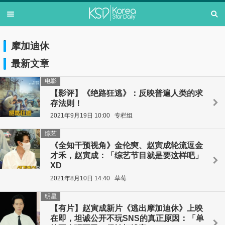
摩加迪休
最新文章
电影
【影评】《绝路狂逃》：反映普遍人类的求
存法则！
2021年9月19日 10:00
专栏组
综艺
《全知干预视角》金伦奭、赵寅成轮流逗金
才禾，赵寅成：「综艺节目就是要这样吧」
XD
2021年8月10日 14:40
草莓
明星
【有片】赵寅成新片《逃出摩加迪休》上映
在即，坦诚公开不玩SNS的真正原因：「单