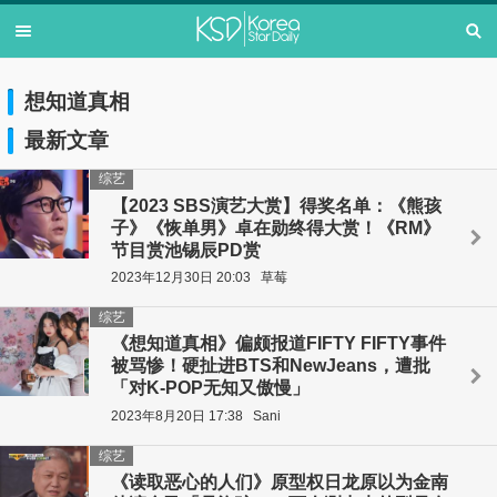
想知道真相
最新文章
综艺
【2023 SBS演艺大赏】得奖名单：《熊孩
子》《恢单男》卓在勋终得大赏！《RM》
节目赏池锡辰PD赏
2023年12月30日 20:03
草莓
综艺
《想知道真相》偏颇报道FIFTY FIFTY事件
被骂惨！硬扯进BTS和NewJeans，遭批
「对K-POP无知又傲慢」
2023年8月20日 17:38
Sani
综艺
《读取恶心的人们》原型权日龙原以为金南