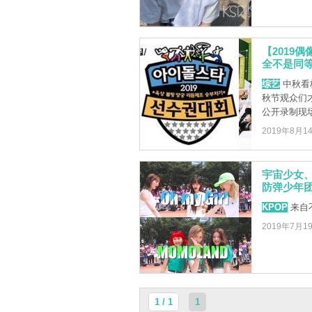
【2019
全不是同等
综艺
中秋看
秋节观众们
公开录制现场
2019年8月1
宇宙少女、O
防弹少年团《
KPOP
来自
2019年7月1
1 / 1
1