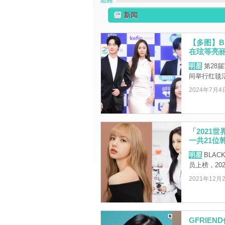
恩熙
新闻
【多图】BI
在玹等亮
明星
第28届
间举行红毯
2024年7月4
「2021
一共21位
明星
BLAC
员上榜，20
2021年12月
GFRIE