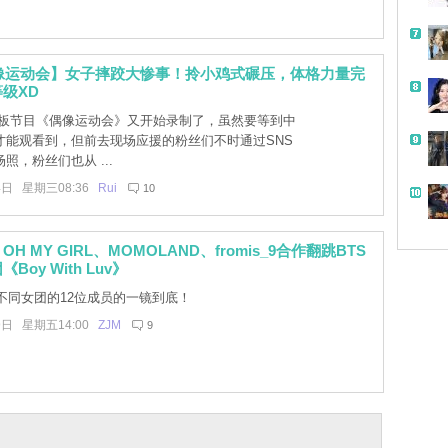
偶像运动会】女子摔跤大惨事！拎小鸡式碾压，体格力量完
级XD
板节目《偶像运动会》又开始录制了，虽然要等到中
才能观看到，但前去现场应援的粉丝们不时通过SNS
照，粉丝们也从 ...
4日 星期三08:36
Rui
10
H MY GIRL、MOMOLAND、fromis_9合作翻跳BTS
Boy With Luv》
不同女团的12位成员的一镜到底！
9日 星期五14:00
ZJM
9