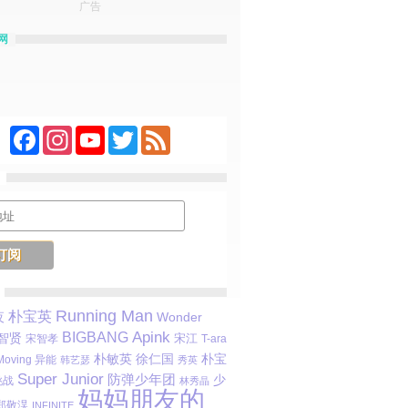
广告
网
Facebook
Instagram
YouTube
Twitter
Feed
Running Man
朴宝英
Wonder
夜
Apink
BIGBANG
智贤
宋江
宋智孝
T-ara
朴敏英
朴宝
徐仁国
Moving 异能
韩艺瑟
秀英
Super Junior
防弹少年团
少
挑战
林秀晶
妈妈朋友的
郑敬淏
INFINITE