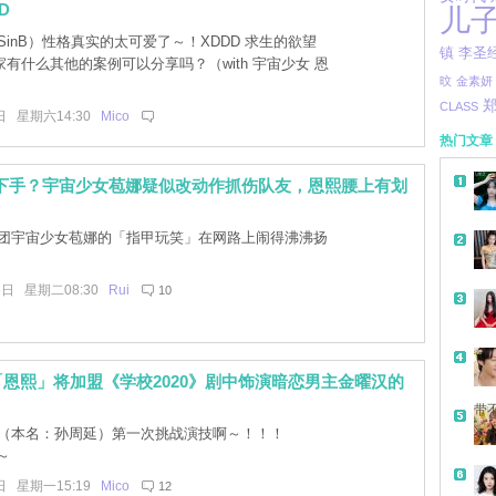
D
儿
inB）性格真实的太可爱了～！XDDD 求生的欲望
李圣
镇
有什么其他的案例可以分享吗？（with 宇宙少女 恩
旼
金素妍
CLASS
日 星期六14:30
Mico
热门文章
真下手？宇宙少女苞娜疑似改动作抓伤队友，恩熙腰上有划
团宇宙少女苞娜的「指甲玩笑」在网路上闹得沸沸扬
6日 星期二08:30
Rui
10
恩熙」将加盟《学校2020》剧中饰演暗恋男主金曜汉的
带
（本名：孙周延）第一次挑战演技啊～！！！
～～
日 星期一15:19
Mico
12