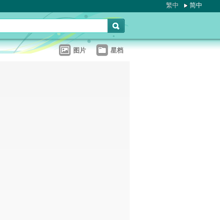
繁中
简中
图片
星档