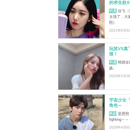
的求生欲X
明星
信飞（S
太强了，大家
熙）
2021年6月5
玩笑VS
痕！
明星
韩国女
扬。
2020年5月2
宇宙少女「
角色～
韩剧
是恩熙
fighting～
2020年4月6