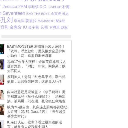
子
Jessica
2PM
D.O.
李瑞镇
朴海
CNBLUE
Seventeen
经
金宣虎
EXO
THE BOYZ
韩志
孔刘
姜素拉
李光洙
MAMAMOO
梨泰院
郑容和
金惠奫
玄彬
IU
金宇彬
尹恩惠
赵权
BABYMONSTER 雅譞舞台装太危险！
「双峰」呼之欲出，甩头拨发全是护胸
小动作！网：造型师出来谢罪
甩肉17公斤大变样！金敏荷瘦成纸片人
登青龙奖，「对比一年前」网惊呆：以
为不同人
瘦到惊人！秀智「红色马甲裙」勒出蚂
蚁腰，近照曝光网惊：这是真人吗？
内向社恐还是没诚意？《杀手妈咪》男
主郑准元登《玩什么好呢？》「消极冷
淡」被骂爆，刘在锡、孔晓振狂救场也
不动
以为YG很自由，其实连去厕所都要经纪
人许可！2NE1 Dara坦言：「当年超羡
慕少女时代」
IU亲口认证：这辈子看过最离谱的谣
言，就是有人说我是中国人