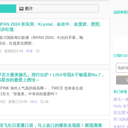
图片
追踪韩星
FAN 2024 张东润、Krystal、金在中、金度妍、恩熙、
丽步红毯
富川国际奇幻影展（BIFAN 2024）今(4)日开幕，晚
活动，红毯星光熠熠：
日 星期四22:45
草莓
订阅KSD
世界百大最美脸孔」排行出炉！LISA夺冠&子瑜退居No.7，
韩星你的最爱上榜没～
KPINK 海外人气真的很高啊～，TWICE 也有多位成
热门标签
21百大「世最美」中有你的最爱吗？
两天一
29日 星期三10:00
Mico
10
Girls
全
苏志燮
剑
无限
ND信飞生日直播口误，马上改口的爆笑名场面！展现满满
女时代