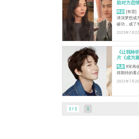
助对方恋情
韩剧
[有雷
泽演梦想成
破功，成了半
2023年7月2
《让我聆
片《成为
电影
#宋再临
得期待的看
2021年7月2
1 / 1
1