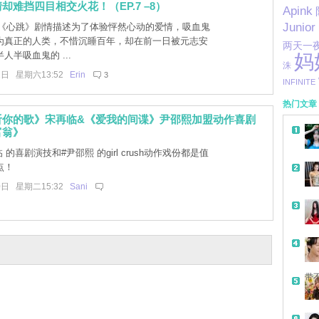
却难挡四目相交火花！（EP.7 –8）
Apink
Junior
] 《心跳》剧情描述为了体验怦然心动的爱情，吸血鬼
为真正的人类，不惜沉睡百年，却在前一日被元志安
两天一
人半吸血鬼的 ...
妈
洙
2日 星期六13:52
Erin
3
INFINITE
热门文章
听你的歌》宋再临&《爱我的间谍》尹邵熙加盟动作喜剧
富翁》
 的喜剧演技和#尹邵熙 的girl crush动作戏份都是值
点！
0日 星期二15:32
Sani
带