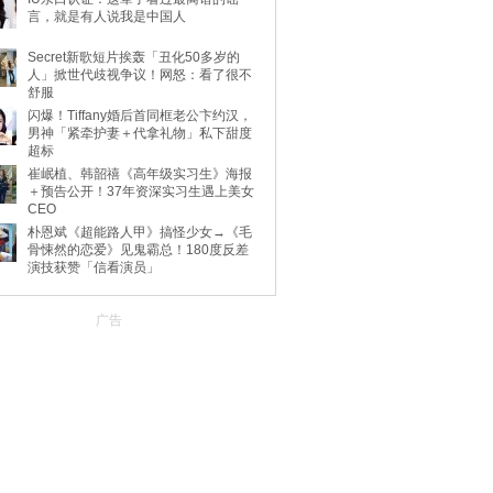
言，就是有人说我是中国人
Secret新歌短片挨轰「丑化50多岁的
人」掀世代歧视争议！网怒：看了很不
舒服
闪爆！Tiffany婚后首同框老公卞约汉，
男神「紧牵护妻＋代拿礼物」私下甜度
超标
崔岷植、韩韶禧《高年级实习生》海报
＋预告公开！37年资深实习生遇上美女
CEO
朴恩斌《超能路人甲》搞怪少女→《毛
骨悚然的恋爱》见鬼霸总！180度反差
演技获赞「信看演员」
广告