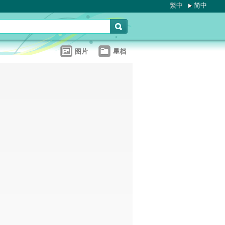
繁中
简中
图片
星档