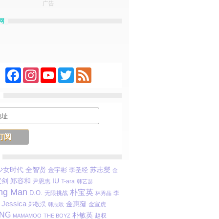
广告
网
Facebook
Instagram
YouTube
Twitter
Feed
苏志燮
少女时代
全智贤
金宇彬
李圣经
金
宝剑
郑容和
IU
尹恩惠
T-ara
韩艺瑟
ng Man
朴宝英
D.O.
无限挑战
李
林秀晶
Jessica
金惠奫
郑敬淏
金宣虎
韩志旼
ANG
朴敏英
赵权
MAMAMOO
THE BOYZ