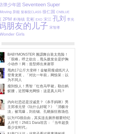
Seventeen
Super
防弹少年团
徐仁国
Moving 异能
梨泰院CLASS
CNBLUE
孔刘
2PM
玄彬
夜
宋江
朴海镇
李光
EXO
妈朋友的儿子
宋智孝
Wonder Girls
BABYMONSTER 雅譞舞台装太危险！
「双峰」呼之欲出，甩头拨发全是护胸
小动作！网：造型师出来谢罪
甩肉17公斤大变样！金敏荷瘦成纸片人
登青龙奖，「对比一年前」网惊呆：以
为不同人
瘦到惊人！秀智「红色马甲裙」勒出蚂
蚁腰，近照曝光网惊：这是真人吗？
内向社恐还是没诚意？《杀手妈咪》男
主郑准元登《玩什么好呢？》「消极冷
淡」被骂爆，刘在锡、孔晓振狂救场也
不动
以为YG很自由，其实连去厕所都要经纪
人许可！2NE1 Dara坦言：「当年超羡
慕少女时代」
IU亲口认证：这辈子看过最离谱的谣