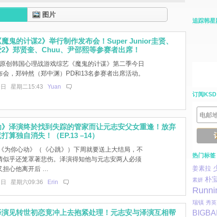
图片
追踪韩星
魔鬼的计谋2》举行制作发布会！Super Junior圭贤、
2》郑贤奎、Chuu、尹邵熙等参赛者出席！
lix 原创韩国心理战游戏综艺《魔鬼的计谋》第二季今日
布会，郑钟然（郑中渊）PD和13名参赛者出席活动。
9日 星期二15:43
Yuan
订阅KSD
动》泽演终於找到失踪的管家而让元志安父女重逢！放弃
算独自消失！（EP.13 –14）
] 《为你心动》（《心跳》）下周就要送上大结局，不
热门标签
情似乎还笼罩著悲伤。泽演得知他与元志安两人必须
姜素拉
担心他离开后 ...
朴
素妍
2日 星期六09:36
Erin
Runni
瑞镇
秀英
泽演见转世初恋竟冲上去抱紧处理！元志安与泽演互相帮
BIGB