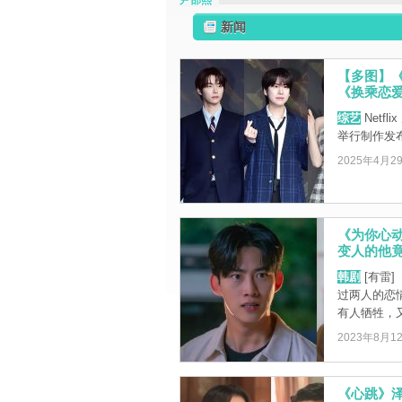
尹邵熙
新闻
【多图】《
《换乘恋爱
综艺
Netf
举行制作发
2025年4月2
《为你心
变人的他竟打
韩剧
[有雷
过两人的恋
有人牺牲，又
2023年8月1
《心跳》