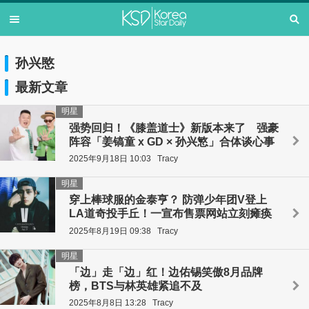
孙兴愍
最新文章
明星
强势回归！《膝盖道士》新版本来了 强豪
阵容「姜镐童 x GD × 孙兴慜」合体谈心事
2025年9月18日 10:03
Tracy
明星
穿上棒球服的金泰亨？ 防弹少年团V登上
LA道奇投手丘！一宣布售票网站立刻瘫痪
2025年8月19日 09:38
Tracy
明星
「边」走「边」红！边佑锡笑傲8月品牌
榜，BTS与林英雄紧追不及
2025年8月8日 13:28
Tracy