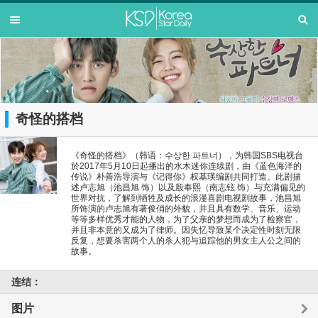
奇怪的搭档
《奇怪的搭档》（韩语：수상한 파트너），为韩国SBS电视台
於2017年5月10日起播出的水木迷你连续剧，由《蓝色海洋的
传说》朴善浩导演与《记得你》权基瑛编剧共同打造。此剧描
述卢志旭（池昌旭 饰）以及殷奉熙（南志铉 饰）与充满偏见的
世界对抗，了解到牺牲及成长的浪漫喜剧电视剧故事，池昌旭
所饰演的卢志旭有著俊俏的外貌，并且具有数学、音乐、运动
等等多样优秀才能的人物，为了父亲的梦想而成为了检察官，
并且非本意的又成为了律师。因失忆导致某个决定性时刻无限
反复，想要杀害两个人的杀人犯与追踪他的男女主人公之间的
故事。
连结：
图片