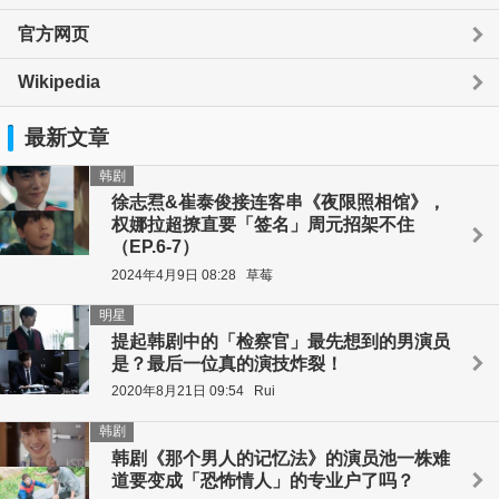
官方网页
Wikipedia
最新文章
韩剧
徐志焄&崔泰俊接连客串《夜限照相馆》，
权娜拉超撩直要「签名」周元招架不住
（EP.6-7）
2024年4月9日 08:28
草莓
明星
提起韩剧中的「检察官」最先想到的男演员
是？最后一位真的演技炸裂！
2020年8月21日 09:54
Rui
韩剧
韩剧《那个男人的记忆法》的演员池一株难
道要变成「恐怖情人」的专业户了吗？