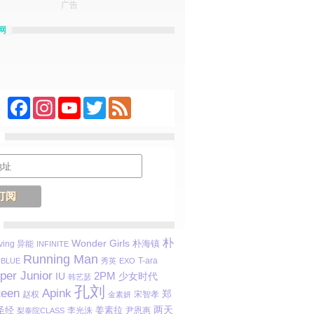
广告
网
Facebook
Instagram
YouTube
Twitter
Feed
朴
Wonder Girls
ving 异能
朴海镇
INFINITE
Running Man
T-ara
BLUE
秀英
EXO
per Junior
2PM
IU
少女时代
韩艺瑟
孔刘
teen
Apink
郑
赵权
宋智孝
金素妍
圣经
姜素拉
两天
李光洙
尹恩惠
梨泰院CLASS