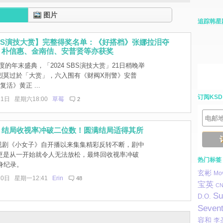
图片
追踪韩星
 SBS演技大赏】完整得奖名单：《好搭档》张娜拉泪夺
！朴信惠、金南佶、安普贤等亦获奖
的年末盛典，「2024 SBS演技大赏」21日稍晚举
烈莫过於「大赏」，六入围有《财阀X刑警》安普
活》黄正 ...
订阅KSD
21日 星期六18:00
草莓
2
》结局收视率冲破二位数！圆满结局适得其所
电视剧《小女子》自开播以来集集精彩反转不断，剧中
更是从一开始就令人无法放松，最终回收视率冲破
热门标签
身纪录。
玄彬
Mo
10日 星期一12:41
Erin
48
宝英
CN
Su
D.O.
Seven
容和
李