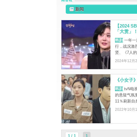
南智铉
新闻
【2024
「大赏」
韩剧
一年一度
行，战况激
贤、《7人的复
2024年12月
《小女子
韩剧
tvN
的悬疑气氛
11％刷新自
2022年10月
1 / 1
1