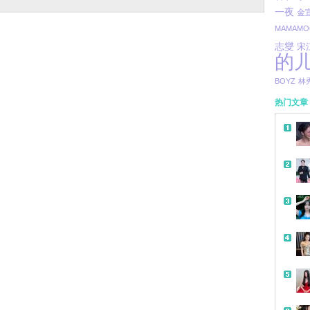
一夜
金
MAMAMO
志燮
宋
的
BOYZ
林
热门文章