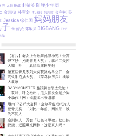
防弹少年团
朴敏英
宣虎
无限挑战
金惠奫
朴宝剑
苏
金宇彬
李瑞镇
O
韩志旼
妈妈朋友
Jessica
江
徐仁国
儿子
BIGBANG
全智贤
郑敬淏
THE
秀晶
【有片】老友上台热舞她眼神死！金高
银下秒「抱走青龙大赏」，李相二失控
大喊「呀！」真情流露网笑翻
第五届青龙系列大奖获奖名单公开：金
高银泪崩擒大赏，《菜鸟伙房兵》成最
大赢家
BABYMONSTER 雅譞舞台装太危险！
「双峰」呼之欲出，甩头拨发全是护胸
小动作！网：造型师出来谢罪
甩肉17公斤大变样！金敏荷瘦成纸片人
登青龙奖，「对比一年前」网惊呆：以
为不同人
瘦到惊人！秀智「红色马甲裙」勒出蚂
蚁腰，近照曝光网惊：这是真人吗？