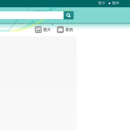
繁中
简中
图片
星档