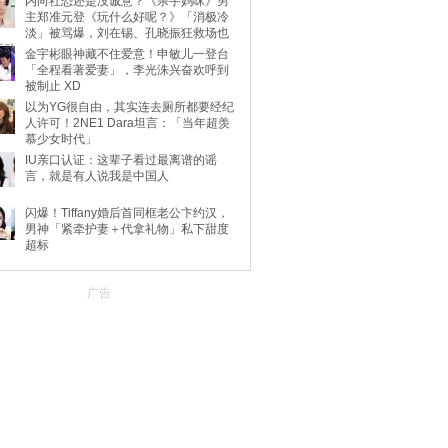
内向社恐还是没诚意？《杀手妈咪》男
主郑准元登《玩什么好呢？》「消极冷
淡」被骂爆，刘在锡、孔晓振狂救场也
不动
金宇彬眼神藏不住爱意！申敏儿一登台
「全程看著爱妻」，李光洙兴奋欢呼到
被制止 XD
以为YG很自由，其实连去厕所都要经纪
人许可！2NE1 Dara坦言：「当年超羡
慕少女时代」
IU亲口认证：这辈子看过最离谱的谣
言，就是有人说我是中国人
闪爆！Tiffany婚后首同框老公卞约汉，
男神「紧牵护妻＋代拿礼物」私下甜度
超标
广告