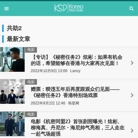
共助2
最新文章
电影
【专访】《秘密任务2》炫彬：如果有机会
的话，希望能够在香港与大家再次见面！
2022年10月9日 13:00
Lancy
电影
赠票：暌违五年后再度跟观众们见面——
《秘密任务2》香港特别场戏票
2022年9月2日 12:46
韩星网
电影
电影《机密同盟2》首张剧照曝光！炫彬、
柳海真、丹尼尔・海尼帅气亮相，三人走在
一起气场超强