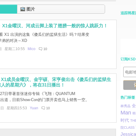
图片
追踪韩星
 X1金曜汉、河成云脚上装了翅膀一般的惊人跳跃力！
看 X1 出演的这集《傻瓜们的监狱生活》吗？结果变
学弟的对决～XD
日 星期二10:55
Mico
10
订阅KSD
！X1成员金曜汉、金宇硕、宋亨俊出击《傻瓜们的监狱生
人的星期六》，将在31日播出！
27日带著首张迷你专辑《飞翔：QUANTUM
热门标签
式出道，日前Show-Con的门票开卖也马上销售一空。
全
林秀晶
2日 星期四15:53
Yuan
10
Man
韩
时代
TH
院CLASS
Jessica