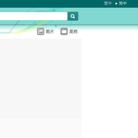
繁中
简中
图片
星档