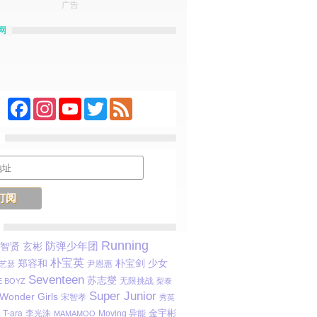
广告
网
Facebook
Instagram
YouTube
Twitter
Feed
Running
防弹少年团
玄彬
智贤
朴宝英
郑容和
朴宝剑
少女
尹恩惠
艺瑟
Seventeen
苏志燮
无限挑战
E BOYZ
梨泰
Super Junior
Wonder Girls
宋智孝
秀英
金宇彬
T-ara
李光洙
Moving 异能
MAMAMOO