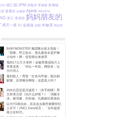
2PM
徐仁国
郑敬淏
李瑞镇
朴海镇
EXO
Apink
姜素拉
宣虎
金素妍
INFINITE
妈妈朋友的
ANG
宋江
李圣经
子
金惠奫
朴敏英
两天一夜
IU
赵权
韩志旼
BABYMONSTER 雅譞舞台装太危险！
「双峰」呼之欲出，甩头拨发全是护胸
小动作！网：造型师出来谢罪
甩肉17公斤大变样！金敏荷瘦成纸片人
登青龙奖，「对比一年前」网惊呆：以
为不同人
瘦到惊人！秀智「红色马甲裙」勒出蚂
蚁腰，近照曝光网惊：这是真人吗？
内向社恐还是没诚意？《杀手妈咪》男
主郑准元登《玩什么好呢？》「消极冷
淡」被骂爆，刘在锡、孔晓振狂救场也
不动
以为YG很自由，其实连去厕所都要经纪
人许可！2NE1 Dara坦言：「当年超羡
慕少女时代」