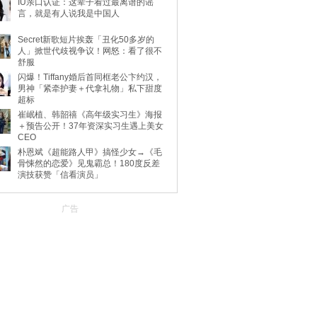
IU亲口认证：这辈子看过最离谱的谣
言，就是有人说我是中国人
Secret新歌短片挨轰「丑化50多岁的
人」掀世代歧视争议！网怒：看了很不
舒服
闪爆！Tiffany婚后首同框老公卞约汉，
男神「紧牵护妻＋代拿礼物」私下甜度
超标
崔岷植、韩韶禧《高年级实习生》海报
＋预告公开！37年资深实习生遇上美女
CEO
朴恩斌《超能路人甲》搞怪少女→《毛
骨悚然的恋爱》见鬼霸总！180度反差
演技获赞「信看演员」
广告