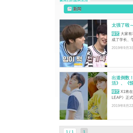
傻瓜们的监狱生活
新闻
太强了啦～
综艺
大家有
成了学长、
2019年9月3
出道倒数
活》、《惊
综艺
X1将在
LEAP》正
2019年8月2
1 / 1
1