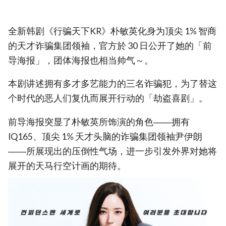
全新韩剧《行骗天下KR》朴敏英化身为顶尖 1% 智商
的天才诈骗集团领袖，官方於 30 日公开了她的「前
导海报」，团体海报也相当帅气～。
本剧讲述拥有多才多艺能力的三名诈骗犯，为了替这
个时代的恶人们复仇而展开行动的「劫盗喜剧」。
前导海报突显了朴敏英所饰演的角色――拥有
IQ165、顶尖 1% 天才头脑的诈骗集团领袖尹伊朗
――所展现出的压倒性气场，进一步引发外界对她将
展开的天马行空计画的期待。