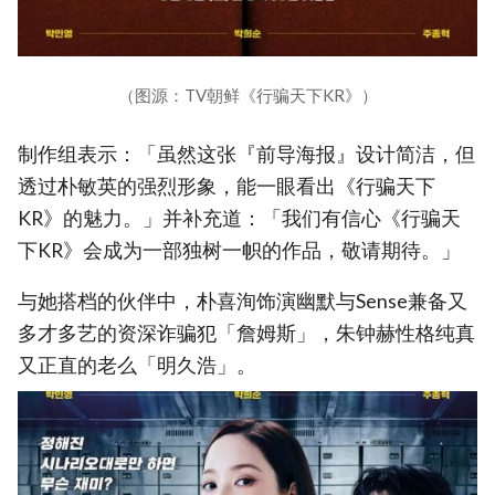
（图源：TV朝鲜《行骗天下KR》）
制作组表示：「虽然这张『前导海报』设计简洁，但
透过朴敏英的强烈形象，能一眼看出《行骗天下
KR》的魅力。」并补充道：「我们有信心《行骗天
下KR》会成为一部独树一帜的作品，敬请期待。」
与她搭档的伙伴中，朴喜洵饰演幽默与Sense兼备又
多才多艺的资深诈骗犯「詹姆斯」，朱钟赫性格纯真
又正直的老么「明久浩」。