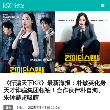
《行骗天下KR》最新海报：朴敏英化身
天才诈骗集团领袖！合作伙伴朴喜洵、
朱钟赫超吸睛
Mico
2025年8月5日 11:26
韩剧