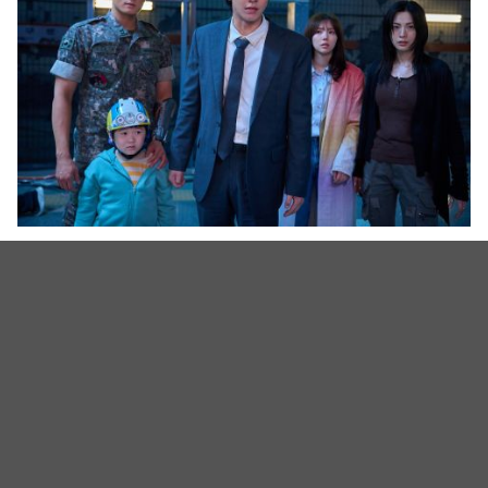
(图源:采昌国际多媒体)
(封面图源:采昌国际多媒体)
相关新闻
柳海真×朴海日×李敏镐强强联手！悬疑大片《暗杀者
们》确定中秋上映，还原1974韩第一夫人暗杀疑云
最可怕直属上司竟是我的本命偶像？李敏镐、朴圭瑛有
望合作《Virtual Love》，爆笑浪漫喜剧设定引期待