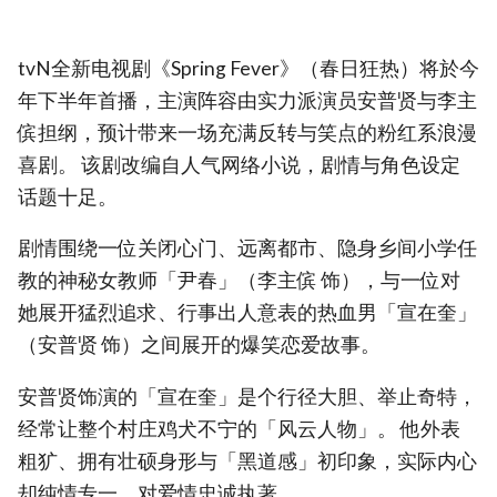
tvN全新电视剧《Spring Fever》（春日狂热）将於今
年下半年首播，主演阵容由实力派演员安普贤与李主
傧担纲，预计带来一场充满反转与笑点的粉红系浪漫
喜剧。 该剧改编自人气网络小说，剧情与角色设定
话题十足。
剧情围绕一位关闭心门、远离都市、隐身乡间小学任
教的神秘女教师「尹春」（李主傧 饰），与一位对
她展开猛烈追求、行事出人意表的热血男「宣在奎」
（安普贤 饰）之间展开的爆笑恋爱故事。
安普贤饰演的「宣在奎」是个行径大胆、举止奇特，
经常让整个村庄鸡犬不宁的「风云人物」。 他外表
粗犷、拥有壮硕身形与「黑道感」初印象，实际内心
却纯情专一，对爱情忠诚执著。