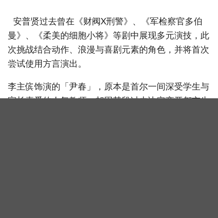
安普贤过去曾在《财阀X刑警》、《军检察官多伯
曼》、《柔美的细胞小将》等剧中展现多元演技，此
次挑战结合动作、浪漫与喜剧元素的角色，并将首次
尝试使用方言演出。
李主傧饰演的「尹春」，原本是首尔一间深受学生与
家长喜爱的人气教师，却因某段过去决定离开都市生
活，独自来到一所乡村小学任教。她神秘的背景引发
村民们的好奇与各种揣测。 李主傧曾出演《泪之女
王》、《离婚保险》等热门剧集，擅长将角色层次立
体化，这次将诠释一位逐渐重拾阳光与自信的女性角
色。