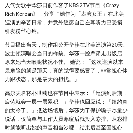
人气女歌手华莎日前作客了KBS 2TV节目《Crazy
Rich Korean》，分享了她作为「表演女王」在北美
巡演的辛苦日常，并意外透露自己左耳听力已受损，
引发粉丝心疼。
节目播出当天，制作组公开华莎在北美巡演第20天、
波士顿演唱会当日的样貌。华莎一脸严肃走出饭店，
原来她当天喉咙状况不佳。 她说：「这次巡演以来
最危险的就是那天，真的觉得要感冒了，非常担心体
力跟状态，那是最大的担忧。」
高尔夫名将朴世莉也在节目中表示：「巡演到后期，
疲劳就会一层一层累积。」华莎也回应说：「纽约真
的太冷了。」抵达场馆后，华莎为了保护嗓子尽量少
说话，仅简单与工作人员寒暄后就投入彩排。从彩排
时就能听出她的声音相当沙哑，结束后甚至因担心，