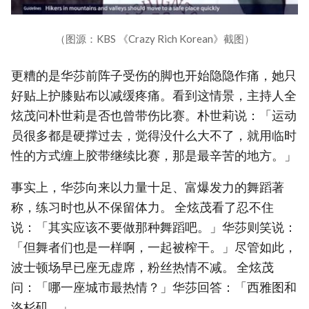
（图源：KBS 《Crazy Rich Korean》截图）
更糟的是华莎前阵子受伤的脚也开始隐隐作痛，她只
好贴上护膝贴布以减缓疼痛。看到这情景，主持人全
炫茂问朴世莉是否也曾带伤比赛。朴世莉说：「运动
员很多都是硬撑过去，觉得没什么大不了，就用临时
性的方式缠上胶带继续比赛，那是最辛苦的地方。」
事实上，华莎向来以力量十足、富爆发力的舞蹈著
称，练习时也从不保留体力。 全炫茂看了忍不住
说：「其实应该不要做那种舞蹈吧。」华莎则笑说：
「但舞者们也是一样啊，一起被榨干。」尽管如此，
波士顿场早已座无虚席，粉丝热情不减。 全炫茂
问：「哪一座城市最热情？」华莎回答：「西雅图和
洛杉矶。」