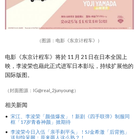
（图源：电影《东京计程车》）
电影《东京计程车》将於 11 月 21 日在日本全国上
映，李浚荣也藉此正式进军日本影坛，持续扩展他的
国际版图。
（封面图源：IG@real_2junyoung）
相关新闻
宋江、李浚荣「颜值爆发」！新剧《四手联弹》制服同
框「17岁青春神颜」掀期待
李浚荣今日入伍「亲手剃平头」！SJ金希澈「后背抱」
送别惊呆网：原来两人这么熟？！