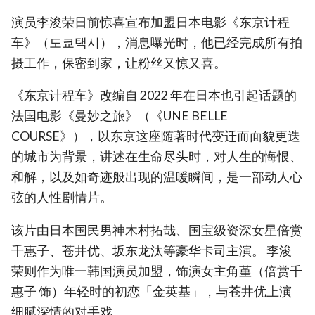
演员李浚荣日前惊喜宣布加盟日本电影《东京计程
车》（도쿄택시），消息曝光时，他已经完成所有拍
摄工作，保密到家，让粉丝又惊又喜。
《东京计程车》改编自 2022 年在日本也引起话题的
法国电影《曼妙之旅》（《UNE BELLE
COURSE》），以东京这座随著时代变迁而面貌更迭
的城市为背景，讲述在生命尽头时，对人生的悔恨、
和解，以及如奇迹般出现的温暖瞬间，是一部动人心
弦的人性剧情片。
该片由日本国民男神木村拓哉、国宝级资深女星倍赏
千惠子、苍井优、坂东龙汰等豪华卡司主演。 李浚
荣则作为唯一韩国演员加盟，饰演女主角堇（倍赏千
惠子 饰）年轻时的初恋「金英基」，与苍井优上演
细腻深情的对手戏。