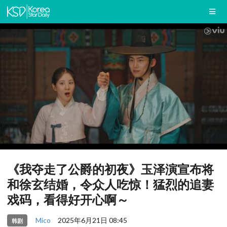
《我夺走了公爵的初夜》玉泽演宣布将
和徐玄结婚，令众人吃惊！猛烈的追妻
戏码，看得好开心啊～
Mico
2025年6月21日 08:45
韩剧