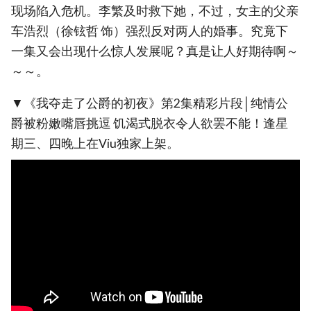
现场陷入危机。李繁及时救下她，不过，女主的父亲
车浩烈（徐铉哲 饰）强烈反对两人的婚事。究竟下
一集又会出现什么惊人发展呢？真是让人好期待啊～
～～。
▼《我夺走了公爵的初夜》第2集精彩片段│纯情公
爵被粉嫩嘴唇挑逗 饥渴式脱衣令人欲罢不能！逢星
期三、四晚上在Viu独家上架。