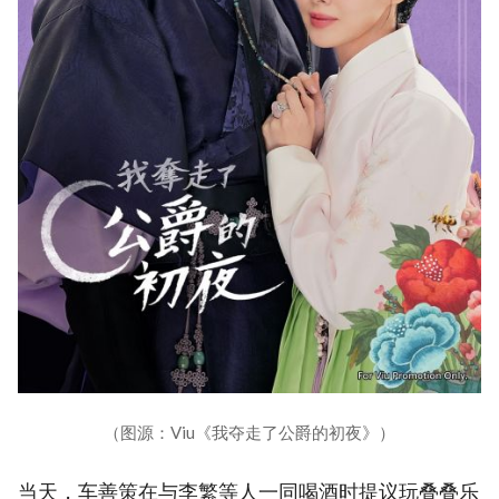
（图源：Viu《我夺走了公爵的初夜》）
当天，车善策在与李繁等人一同喝酒时提议玩叠叠乐