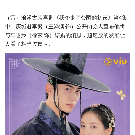
（雷）浪漫古装喜剧《我夺走了公爵的初夜》第4集
中，庆城君李繁（玉泽演 饰）公开向众人宣布他将
与车善策（徐玄 饰）结婚的消息，超速般的发展让
人看了相当过瘾～。