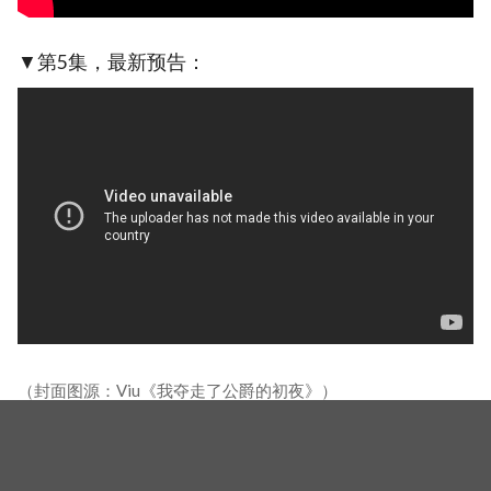
▼第5集，最新预告：
（封面图源：Viu《我夺走了公爵的初夜》）
相关新闻
苏志燮《金特务：本色回归》向玉泽演道歉！心疼他挑