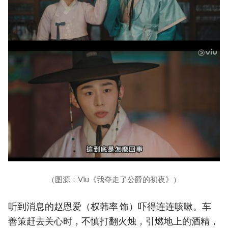
（图源：Viu《我夺走了公爵的初夜》）
听到消息的赵恩爱（权韩率 饰）吓得连连咳嗽。车
善策赶去关心时，不慎打翻火烛，引燃地上的酒精，