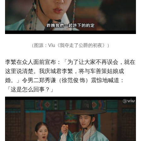
（图源：Viu《我夺走了公爵的初夜》）
李繁在众人面前宣布：「为了让大家不再误会，就在
这里说清楚。我庆城君李繁，将与车善策姑娘成
婚。」令男二郑秀谦（徐范俊 饰）震惊地喊道：
「这是怎么回事？」