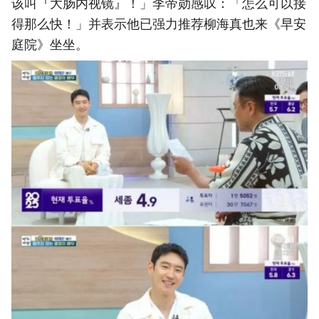
该叫『大肠内视镜』！」李帝勋感叹：「怎么可以接
得那么快！」并表示他已强力推荐柳海真也来《早安
庭院》坐坐。