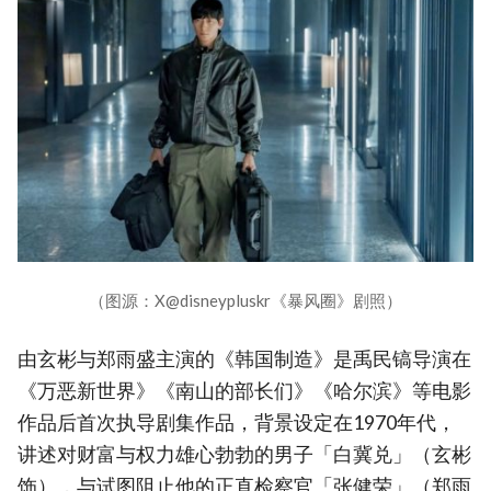
（图源：X@disneypluskr《暴风圈》剧照）
由玄彬与郑雨盛主演的《韩国制造》是禹民镐导演在
《万恶新世界》《南山的部长们》《哈尔滨》等电影
作品后首次执导剧集作品，背景设定在1970年代，
讲述对财富与权力雄心勃勃的男子「白冀兑」（玄彬
饰），与试图阻止他的正直检察官「张健荣」（郑雨