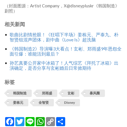
（封面图源：Artist Company，X@disneypluskr《韩国制造》
剧照）
相关新闻
歌曲比剧情抢眼！《狂唱下半场》姜栋元、严泰九、朴
智贤组混声团体，剧中曲《Love Is》超洗脑
《韩国制造2》导演曝3大看点！玄彬、郑雨盛9年恩怨全
面引爆：谁能活到最后？
孙艺真要公开家中冰箱了！人气综艺《拜托了冰箱》出
演确定，是否分享与玄彬婚后日常掀期待
标签
韩国制造
郑雨盛
玄彬
暴风圈
姜栋元
全智贤
Disney
Facebook
Twitter
Line
WhatsApp
Copy
分
Link
享