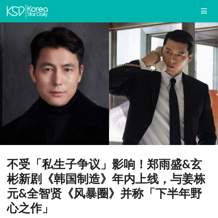
不受「私生子争议」影响！郑雨盛&玄
彬新剧《韩国制造》年内上线，与姜栋
元&全智贤《风暴圈》并称「下半年野
心之作」