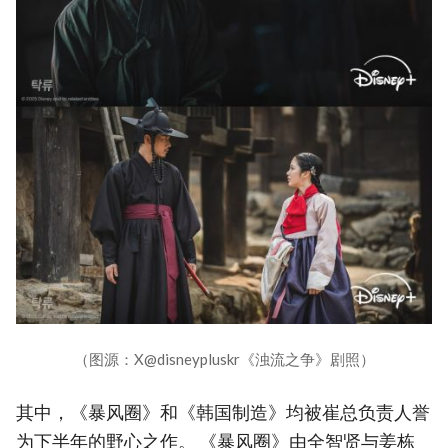
（图源：X@disneypluskr《浊流之争》剧照）
其中，《暴风圈》和《韩国制造》均被崔总负责人誉
为下半年的野心之作。 《暴风圈》由全智贤与姜栋