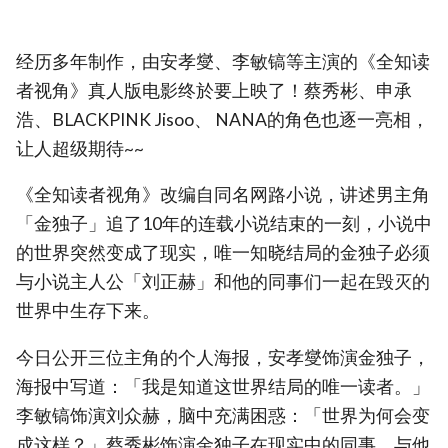
经历多年制作，由安孝燮、李敏镐等主演的《全知读
者视角》真人版电影终於要上映了！蔡秀彬、申承
浩、BLACKPINK Jisoo、 NANA的角色也逐一亮相，
让人超级期待~~
《全知读者视角》改编自同名网路小说，讲述男主角
「金独子」追了10年的连载小说结束的一刻，小说中
的世界突然变成了现实，唯一知晓结局的金独子必须
与小说主人公「刘正赫」和他的同事们一起在毁灭的
世界中生存下来。
今日公开三位主角的个人海报，安孝燮饰演金独子，
海报中写道：「我是知道这世界结局的唯一读者。」
李敏镐饰演刘众赫，脑中充满困惑：「世界为何会变
成这样？」蔡秀彬饰演金独子在现实中的同事，与他