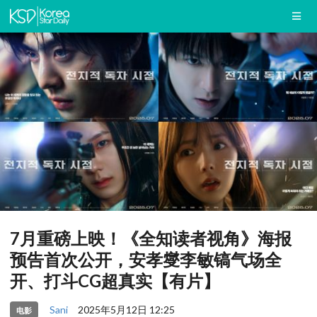
7月重磅上映！《全知读者视角》海报
预告首次公开，安孝燮李敏镐气场全
开、打斗CG超真实【有片】
Sani
2025年5月12日 12:25
电影