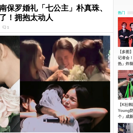
南保罗婚礼「七公主」朴真珠、
热门
了！拥抱太动人
1
【多图】S
记者会
热」炸
【K社韩
Youn
个」成