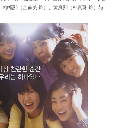
、柳福熙（金甫美 饰）、黄真熙（朴真珠 饰）与