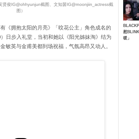
IG@ohhyunjun截图、文知茵IG@moonjiin_actress截
图）
BLACK
还有《拥抱太阳的月亮》「旼花公主」角色成名的
慰BLI
0）日步入礼堂，当初和她以《阳光姊妹淘》结为
暖」
、金敏英与金甫美都到场祝福，气氛高昂又动人。