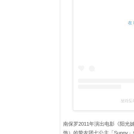
在 
보라
南保罗2011年演出电影《阳
饰）的挚友团七公主「Sunn