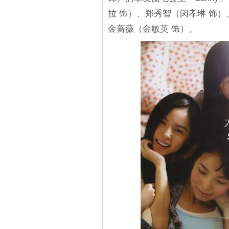
拉 饰）、郑秀智（闵孝琳 饰）
金蔷薇（金敏英 饰）。