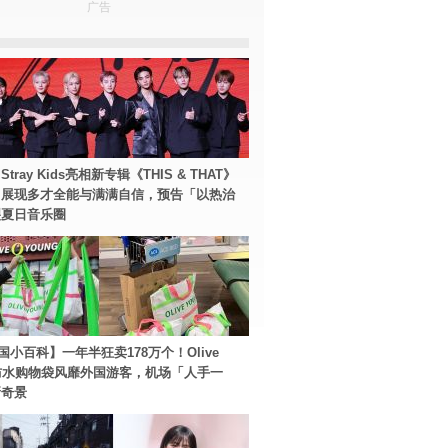
广告
tray Kids亮相新专辑《THIS & THAT》
！展现多才全能与满满自信，预告「以热治
裂夏日音乐圈
国小百科】一年半狂卖178万个！Olive
g防水购物袋风靡外国游客，机场「人手一
新奇景