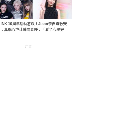
PINK 10周年活动惹议！Jisoo亲自道歉安
NK，真挚心声让韩网直呼：「看了心里好
广告