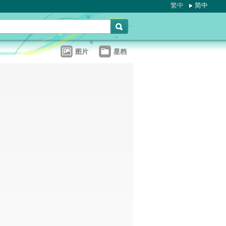
繁中
简中
图片
星档