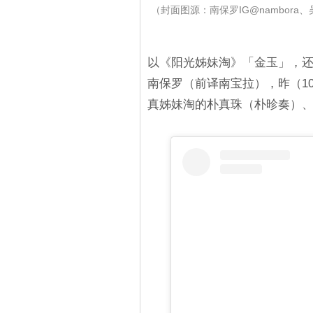
（封面图源：南保罗IG@nambora、吴贤俊
以《阳光姊妹淘》「金玉」，
南保罗（前译南宝拉），昨（1
真姊妹淘的朴真珠（朴昣奏）