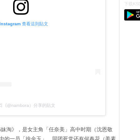
下载KSD
Instagram 查看這則貼文
도리（@nambora）分享的貼文
光姊妹淘》，是女主角「任奈美」高中时期（沈恩敬
y」中的一员「徐金玉」，同团死党还有何春花（姜素