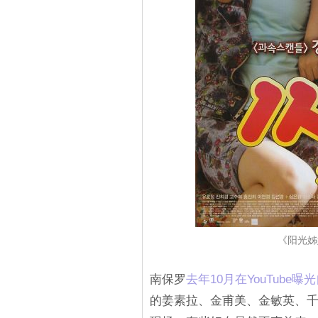
《阳光姊
南保罗
去年10月在YouTub
的姜素拉、金甫美、金敏英、