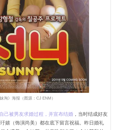
妹淘》海报（图源：CJ ENM）
e曝光自己被男友求婚过程，并宣布结婚
，当时结成好友
千玗嬉（饰演尚美）都在底下留言祝福。昨日婚礼