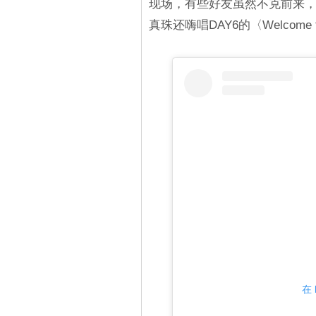
现场，有些好友虽然不克前来
真珠还嗨唱DAY6的〈Welcome
在 