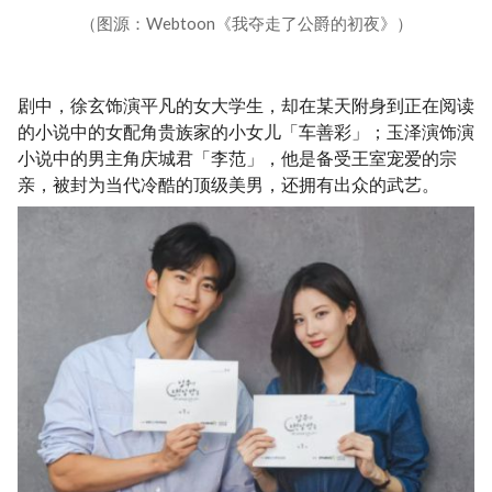
（图源：Webtoon《我夺走了公爵的初夜》）
剧中，徐玄饰演平凡的女大学生，却在某天附身到正在阅读
的小说中的女配角贵族家的小女儿「车善彩」；玉泽演饰演
小说中的男主角庆城君「李范」，他是备受王室宠爱的宗
亲，被封为当代冷酷的顶级美男，还拥有出众的武艺。