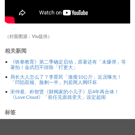
（封面图源：Viu提供）
相关新闻
《铁拳教育》第二季确定启动，原著还有「未爆弹」等
著拍！金武烈不排除「打更大」
局长大人怎么了？李星民「激瘦10公斤」近况曝光！
「凹陷双颊、脸剩一半」判若两人网吓坏
宋仲基、朴智贤《财阀家的小儿子》后4年再合体！
《Love Cloud》「前任见面就变天」设定超闹
标签
李成民
黄Viu煲剧平台
财阀家的小儿子
李圣旻
李星民
宋仲基