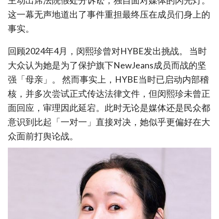
主动出席法院假处分诉讼，独自面对媒体的闪光灯。
这一幕无声地道出了事件重担最终压在成员们身上的
事实。
回顾2024年4月，闵熙珍曾对HYBE发出挑战。 当时
大众认为她是为了保护旗下NewJeans成员而战的坚
强「母亲」。 然而事实上，HYBE当时已启动内部稽
核，并多次尝试正式传达法律文件，但闵熙珍未曾正
面回应，审理因此延宕。此时无论是媒体还是民众都
意识到比起「一对一」直接对决，她似乎更偏好在大
众面前打舆论战。