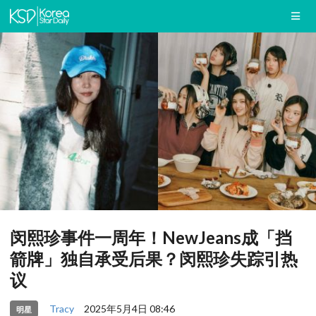
闵熙珍事件一周年！NewJeans成「挡
箭牌」独自承受后果？闵熙珍失踪引热
议
Tracy
2025年5月4日 08:46
明星