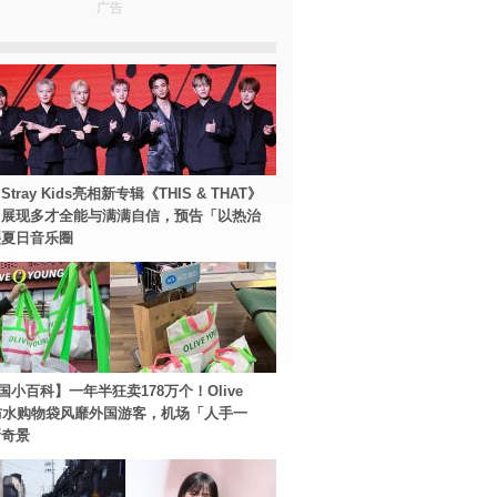
广告
tray Kids亮相新专辑《THIS & THAT》
！展现多才全能与满满自信，预告「以热治
裂夏日音乐圈
国小百科】一年半狂卖178万个！Olive
g防水购物袋风靡外国游客，机场「人手一
新奇景