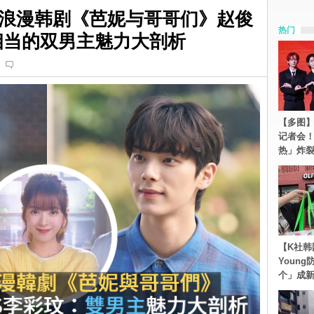
浪漫韩剧《芭妮与哥哥们》赵俊
热门
相当的双男主魅力大剖析
【多图】S
记者会
热」炸
【K社韩
Youn
个」成