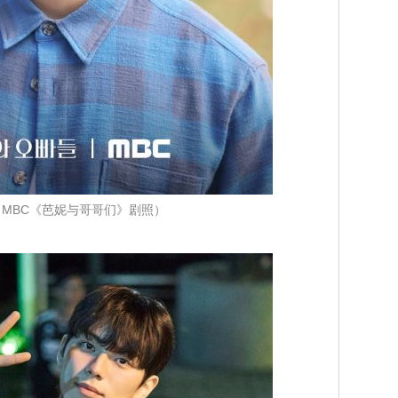
MBC《芭妮与哥哥们》剧照）