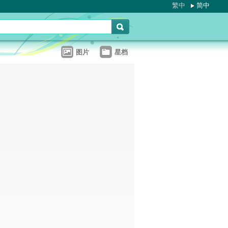
繁中
简中
图片
星档