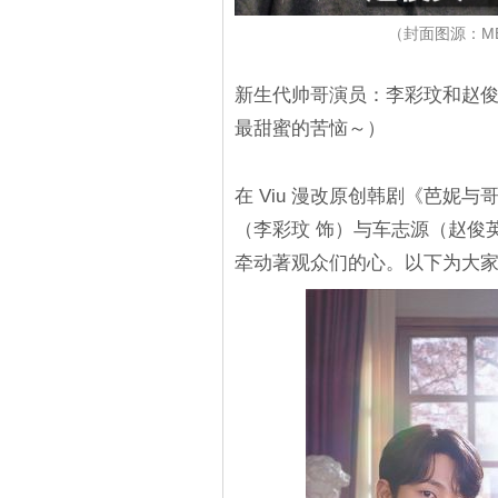
（封面图源：M
新生代帅哥演员：李彩玟和赵
最甜蜜的苦恼～）
在 Viu 漫改原创韩剧《芭妮
（李彩玟 饰）与车志源（赵俊
牵动著观众们的心。以下为大