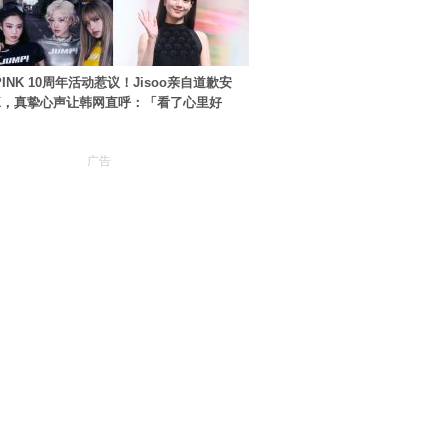
PINK 10周年活动惹议！Jisoo亲自道歉安
NK，真挚心声让韩网直呼：「看了心里好
广告