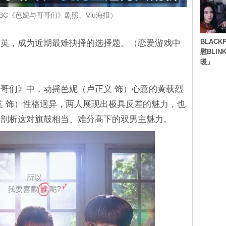
BC《芭妮与哥哥们》剧照、Viu海报）
BLACK
俊英，成为近期最难抉择的选择题。（恋爱游戏中
慰BLI
暖」
与哥哥们》中，动摇芭妮（卢正义 饰）心意的黄载烈
英 饰）性格迥异，两人展现出极具反差的魅力，也
家剖析这对旗鼓相当、难分高下的双男主魅力。