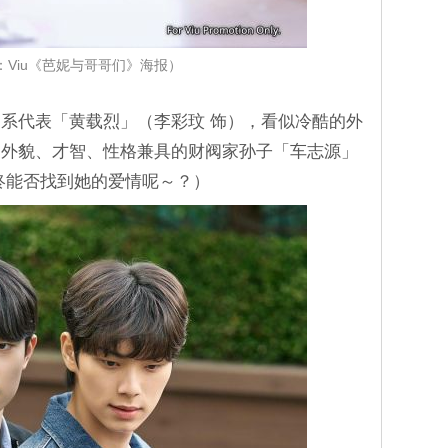
：Viu《芭妮与哥哥们》海报）
系代表「黄载烈」（李彩玟 饰），看似冷酷的外
是外貌、才智、性格兼具的财阀家孙子「车志源」
终能否找到她的爱情呢～？）