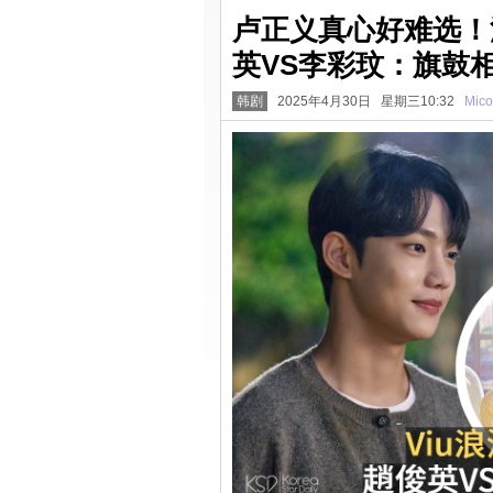
卢正义真心好难选！
英VS李彩玟：旗鼓
韩剧
2025年4月30日 星期三10:32
Mico