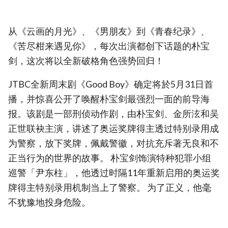
从《云画的月光》、《男朋友》到《青春纪录》、
《苦尽柑来遇见你》，每次出演都创下话题的朴宝
剑，这次将以全新破格角色强势回归！
JTBC全新周末剧《Good Boy》确定将於5月31日首
播，并惊喜公开了唤醒朴宝剑最强烈一面的前导海
报。该剧是一部刑侦动作剧，由朴宝剑、金所泫和吴
正世联袂主演，讲述了奥运奖牌得主透过特别录用成
为警察，放下奖牌，佩戴警徽，对抗充斥著无良和不
正当行为的世界的故事。 朴宝剑饰演特种犯罪小组
巡警「尹东柱」，他透过时隔11年重新启用的奥运奖
牌得主特别录用机制当上了警察。 为了正义，他毫
不犹豫地投身危险。