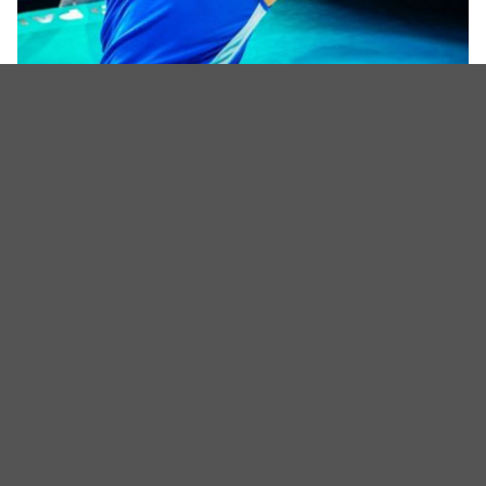
（图源：IG@jtbcdrama）
（封面图源：IG@netflixkr、@jtbcdrama）
相关新闻
郭东延入伍在即！适逢《云画的月光》10周年，主角群
不只一起合拍画报，还录制特别节目
歌曲比剧情抢眼！《狂唱下半场》姜栋元、严泰九、朴
智贤组混声团体，剧中曲《Love Is》超洗脑
《杀手妈咪》首播收视率7.4%好评启航！孔晓振带娃&狙
击两不误，「最狂双重生活」与老公明追暗躲
标签