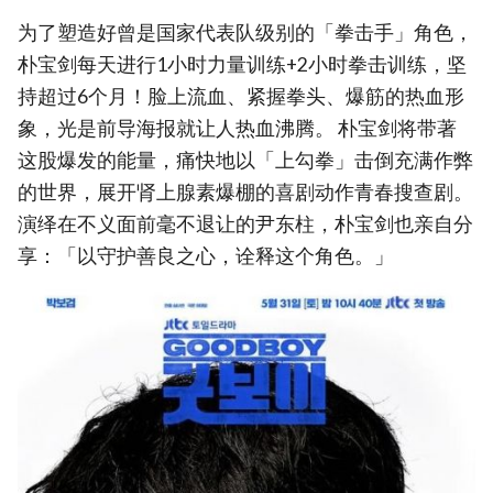
为了塑造好曾是国家代表队级别的「拳击手」角色，
朴宝剑每天进行1小时力量训练+2小时拳击训练，坚
持超过6个月！脸上流血、紧握拳头、爆筋的热血形
象，光是前导海报就让人热血沸腾。 朴宝剑将带著
这股爆发的能量，痛快地以「上勾拳」击倒充满作弊
的世界，展开肾上腺素爆棚的喜剧动作青春搜查剧。
演绎在不义面前毫不退让的尹东柱，朴宝剑也亲自分
享：「以守护善良之心，诠释这个角色。」