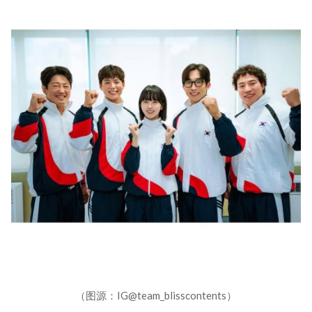
（图源：IG@team_blisscontents）