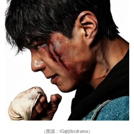
（图源：IG@jtbcdrama）