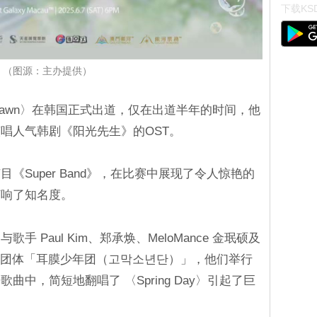
下载KSD
（图源：主办提供）
Dawn〉在韩国正式出道，仅在出道半年的时间，他
唱人气韩剧《阳光先生》的OST。
《Super Band》，在比赛中展现了令人惊艳的
打响了知名度。
 Paul Kim、郑承焕、MeloMance 金珉硕及
 组成限定团体「耳膜少年团（고막소년단）」，他们举行
中，简短地翻唱了 〈Spring Day〉引起了巨