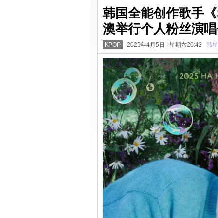
韩国全能创作歌手《Su
澳举行个人粉丝演唱
KPOP
2025年4月5日 星期六20:42
韩星