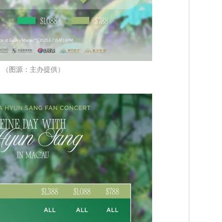
（图源：主办提供）