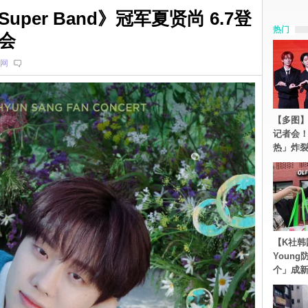
per Band》冠军夏贤尚 6.7登
热门
会
网
【多图】S
记者会
热」炸
【K社韩
Youn
个」成