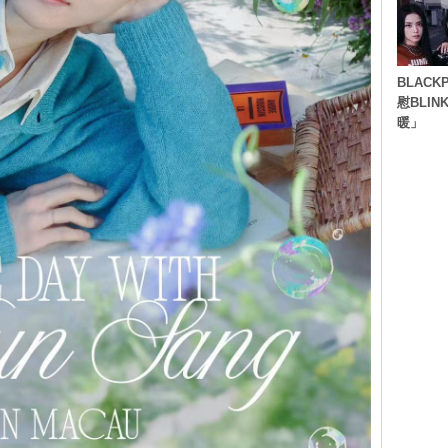
BLACK
慰BLI
暖」