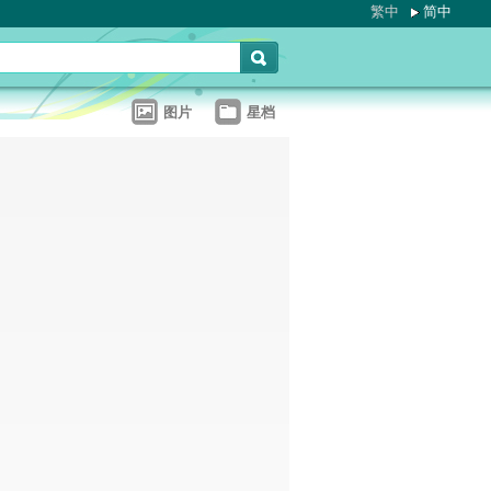
繁中
简中
图片
星档