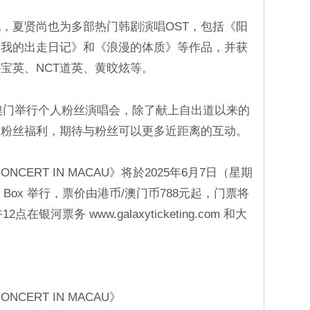
，夏贤尚也为多部热门韩剧演唱OST，包括《阳
《我的出走日记》和《浪漫的体质》等作品，并获
宝英、NCT道英、黄旼炫等。
在澳门举行个人粉丝演唱会，除了献上自出道以来的
项粉丝福利，期待与粉丝可以更多近距离的互动。
 CONCERT
IN MACAU》将於2025年6月7日（星期
 Box 举行，票价由港币/澳门币788元起，门票将
在银河票务 www.galaxyticketing.com 和大
。
 CONCERT
IN MACAU》