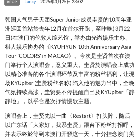
Lancy
2025年3月25日 23:02
KPOP
韩国人气男子天团Super Junior成员圭贤的10周年亚
洲巡回首站於去年12月在首尔开跑，至昨晚( 3月22
日)在澳门的伦敦人综艺馆，举办由光尚娱乐主办、
棋人娱乐协办的《KYUHYUN 10th Anniversary Asia
Tour 'COLORS' in MACAO》。今次是圭贤首次在澳
门举行个人演唱会，意义重大。圭贤於演唱会上成功
以精心准备的各个演唱环节及丰富的粉丝福利，让现
场KYUpiter (圭贤粉丝名称) 陷入他的魅力当中，全晚
气氛持续高涨，圭贤要不停提醒自己及KYUpiter「静
静地」，以乎合是次抒情慢歌主题。
演唱会上，圭贤先以一曲〈Restart〉打头阵，随后
以广东话「大家好，我系圭贤」跟台下粉丝打招呼，
并表示终於等到来澳门开骚这一天，十分挂念澳门美