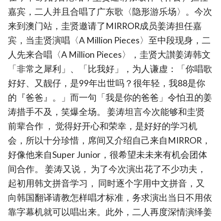
嘉宾，二人并且合唱了广东歌〈隐形游乐场〉。今次
来到澳门站，圭贤邀请了MIRROR成员姜涛担任嘉
宾，当圭贤演唱〈A Million Pieces〉至中段现身，二
人先来合唱〈A Million Pieces〉，圭贤大讃姜涛韩文
「非常之犀利」、「比我好」，为人谦虚：「你唱歌
好好、又靓仔，是99年出世吗？很年轻，我88是你
的『爸爸』。」而一句「我是你的爸爸」令怕丑的姜
涛措手不及，笑爆全场。 姜涛坦言今次能够和圭贤
前辈合作 ， 觉得好开心和荣幸，是好好的学习机
会，所以十分珍惜，席间又介绍自己来自MIRROR，
好像他来自Super Junior，很希望未未来有机会团体
间合作。 姜涛又说， 为了今次演出花了不少功夫，
起初用韩文拼音学习， 同时逐个字用中文拼音，又
向韩国翻译请教怎样唱才标准，务求演出当日不用依
靠字幕机就可以唱出来。此外，二人再度深情演绎姜