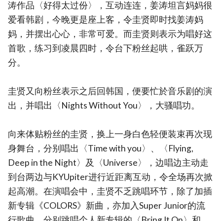
涛作品〈好得太过份〉，互动连连，姜涛坦言妈妈很
爱看韩剧，今晚更是座上客，令圭贤即时找姜涛妈
妈，并摆出心心，非常可爱。而圭贤则表示为唱好这
首歌，练习到凌晨四时，令台下粉丝起哄，雀跃万
分。
圭贤又向粉丝表示之后回韩国，便要忙於音乐剧的演
出，并唱出〈Nights Without You〉，大骚唱功。
向来体贴粉丝的圭贤，换上一身白色轻便装束再次现
身舞台，分别唱出〈Time with you〉、〈Flying,
Deep in the Night〉及〈Universe〉，边唱边主动走
到台两边与KYUpiter进行近距离互动，令全场再次掀
起高潮。在演唱会中，圭贤不乏跳唱环节，除了加插
新专辑《COLORS》新曲，亦加入Super Junior的流
行歌曲，分别跳唱个人新专辑的〈Bring It On〉和