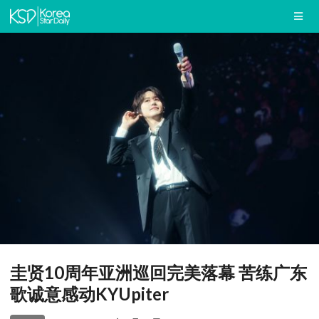
圭贤10周年亚洲巡回完美落幕 苦练广东
歌诚意感动KYUpiter