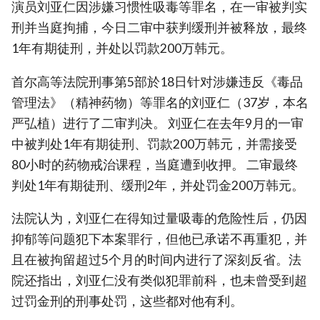
演员刘亚仁因涉嫌习惯性吸毒等罪名，在一审被判实
刑并当庭拘捕，今日二审中获判缓刑并被释放，最终
1年有期徒刑，并处以罚款200万韩元。
首尔高等法院刑事第5部於18日针对涉嫌违反《毒品
管理法》（精神药物）等罪名的刘亚仁（37岁，本名
严弘植）进行了二审判决。 刘亚仁在去年9月的一审
中被判处1年有期徒刑、罚款200万韩元，并需接受
80小时的药物戒治课程，当庭遭到收押。 二审最终
判处1年有期徒刑、缓刑2年，并处罚金200万韩元。
法院认为，刘亚仁在得知过量吸毒的危险性后，仍因
抑郁等问题犯下本案罪行，但他已承诺不再重犯，并
且在被拘留超过5个月的时间内进行了深刻反省。法
院还指出，刘亚仁没有类似犯罪前科，也未曾受到超
过罚金刑的刑事处罚，这些都对他有利。