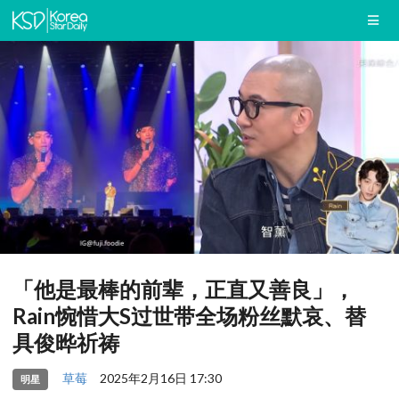
「他是最棒的前辈，正直又善良」，
Rain惋惜大S过世带全场粉丝默哀、替
具俊晔祈祷
草莓
2025年2月16日 17:30
明星