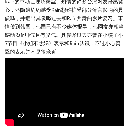
Rain的举动让现场粉丝、知情的许多台湾网友倍感窝
心，还隐隐约约感受Rain想维护受部分流言影响的具
俊晔，并翻出具俊晔过去和Rain共舞的影片复习。事
情传到韩国，韩国已有不少媒体报导，韩网友亦相当
感动Rain帅气且有义气。具俊晔过去亦曾在小姨子小
S节目《小姐不熙娣》表示和Rain认识，不过小心翼
翼的表示并不是很亲近。