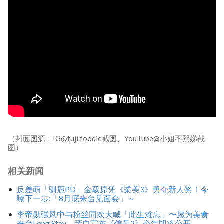
（封面图源：IG@fuji.foodie截图、YouTube@小姐不熙娣截
图）
相关新闻
反差萌「驯鹿PD」金载原凭《柔美3》勇夺新人奖！今
曝下一步:「8月底来台见面会」～
李帝勋强风中与粉丝同欢大喊「此生难忘」〜愿为美食
来台Long Stay，亲自宣布《信号2》今年即将公开