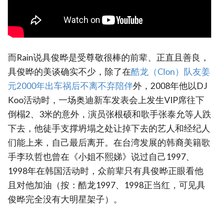
而Rain说具俊晔是受尊敬很棒的前辈、正直且善良，
具俊晔的美谈确实不少，除了在
‎酷龙（Clon）队友姜
元2000年出车祸后不离不弃陪伴‎
外，2008年他以DJ
Koo活动时，一场奥迪新车发表会上发生VIP席往下
倒榻2、3米的意外，演员张根硕和歌手张泰允等人跌
下去，他徒手支撑坍塌之处让掉下去的艺人和经纪人
们能上来，自己最后离开。在台湾发展的韩裔美籍歌
手李玖哲也曾在《小姐不熙娣》说过自己1997、
1998年在韩国活动时，众前辈只有具俊晔正眼看他
且对他加油（按：酷龙1997、1998正当红，可见具
俊晔完全没有大明星架子）。