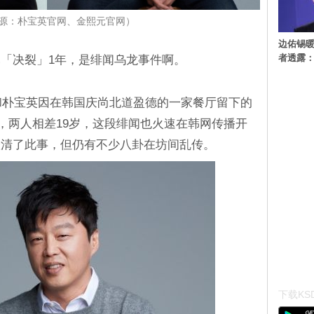
源：朴宝英官网、金熙元官网）
边佑锡
者透露
「决裂」1年，是绯闻乌龙事件啊。
元和朴宝英因在韩国庆尚北道盈德的一家餐厅留下的
情，两人相差19岁，这段绯闻也火速在韩网传播开
澄清了此事，但仍有不少八卦在坊间乱传。
下载KSD