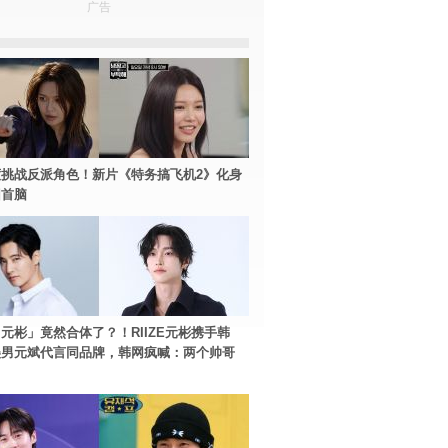
广告
挑战反派角色！新片《特务搞飞机2》化身
团首脑
元彬」竟然合体了？！RIIZE元彬携手韩
美男元斌代言同品牌，韩网疯喊：两个帅哥