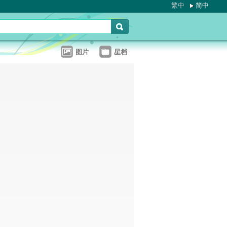
繁中
简中
图片
星档