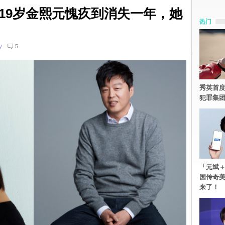
19岁金熙元愧疚到消失一年，她
热门
y
5
秀英首度
犯罪集
「元斌＋
国传奇
来了！