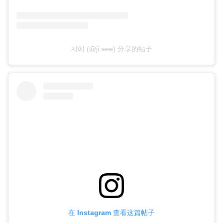
지애 (@ji.aee) 分享的帖子
在 Instagram 查看这篇帖子