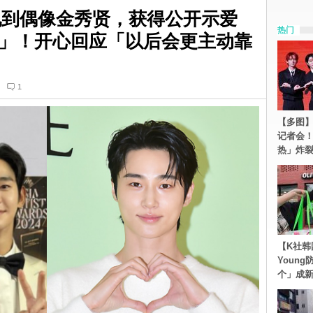
见到偶像金秀贤，获得公开示爱
热门
」！开心回应「以后会更主动靠
1
【多图】S
记者会
热」炸
【K社韩
Youn
个」成