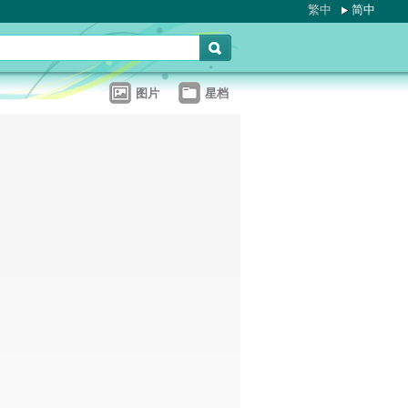
繁中
简中
图片
星档