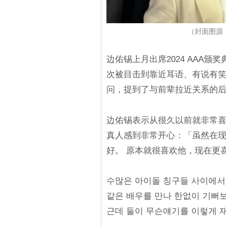
（封面图源：IG
边佑锡上月出席2024 AAA
次被目击到靠近耳语、有说有笑，
问，提到了与前辈拉近关系的
边佑锡表示从很久以前就非常
真人感到非常开心：「虽然在
好。 原本就很喜欢他，现在更
수많은 아이돌 칭구들 사이에서
같은 배우를 만나 한없이 기뻐
근데 둘이 무슨얘기를 이렇게 