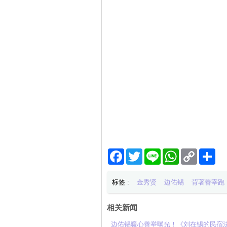
Facebook
Twitter
Line
WhatsApp
Copy
分
Link
享
标签 :
金秀贤
边佑锡
背著善宰跑
相关新闻
边佑锡暖心善举曝光！《刘在锡的民宿