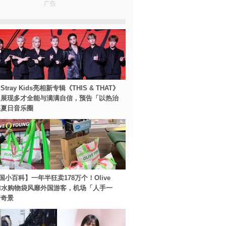
广告
tray Kids亮相新专辑《THIS & THAT》
！展现多才全能与满满自信，预告「以热治
裂夏日音乐圈
国小百科】一年半狂卖178万个！Olive
g防水购物袋风靡外国游客，机场「人手一
新奇景