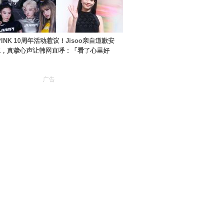
PINK 10周年活动惹议！Jisoo亲自道歉安
NK，真挚心声让韩网直呼：「看了心里好
广告