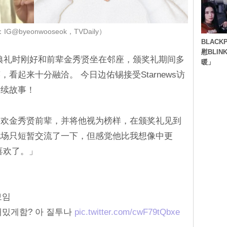
@byeonwooseok，TVDaily）
BLACK
慰BLI
颁奖典礼时刚好和前辈金秀贤坐在邻座，颁奖礼期间多
暖」
看起来十分融洽。 今日边佑锡接受Starnews访
后续故事！
喜欢金秀贤前辈，并将他视为榜样，在颁奖礼见到
现场只短暂交流了一下，但感觉他比我想像中更
喜欢了。」
보임
재밌게함? 아 질투나
pic.twitter.com/cwF79tQbxe