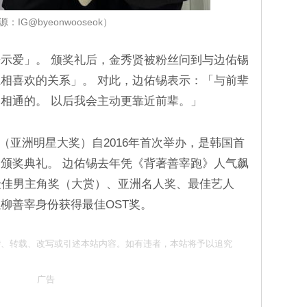
：IG@byeonwooseok）
示爱」。 颁奖礼后，金秀贤被粉丝问到与边佑锡
相喜欢的关系」。 对此，边佑锡表示：「与前辈
相通的。 以后我会主动更靠近前辈。」
AAA（亚洲明星大奖）自2016年首次举办，是韩国首
颁奖典礼。 边佑锡去年凭《背著善宰跑》人气飙
获最佳男主角奖（大赏）、亚洲名人奖、最佳艺人
柳善宰身份获得最佳OST奖。
请勿抄袭、转载、改写或引述本站内容。如有违者，本站将予以追究
广告