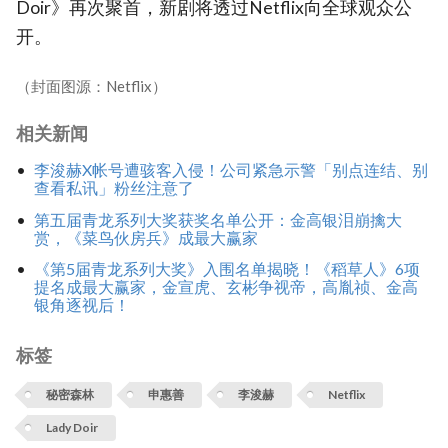
Doir》再次聚首，新剧将透过Netflix向全球观众公
开。
（封面图源：Netflix）
相关新闻
李浚赫X帐号遭骇客入侵！公司紧急示警「别点连结、别
查看私讯」粉丝注意了
第五届青龙系列大奖获奖名单公开：金高银泪崩擒大
赏，《菜鸟伙房兵》成最大赢家
《第5届青龙系列大奖》入围名单揭晓！《稻草人》6项
提名成最大赢家，金宣虎、玄彬争视帝，高胤祯、金高
银角逐视后！
标签
秘密森林
申惠善
李浚赫
Netflix
Lady Doir