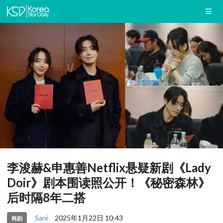
李浚赫&申惠善Netflix悬疑新剧《Lady
Doir》剧本围读照公开！《秘密森林》
后时隔8年二搭
Sani
2025年1月22日 10:43
韩剧