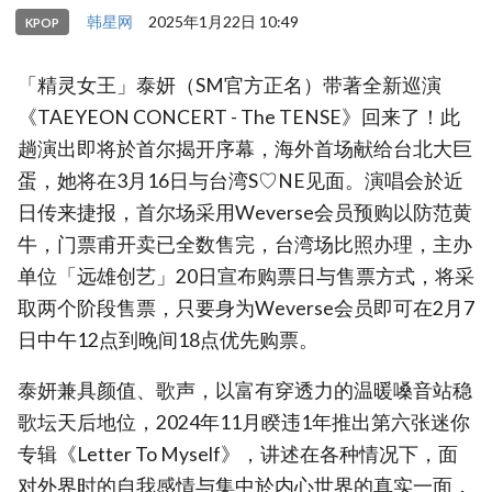
韩星网
2025年1月22日 10:49
KPOP
「精灵女王」泰妍（SM官方正名）带著全新巡演
《TAEYEON CONCERT - The TENSE》回来了！此
趟演出即将於首尔揭开序幕，海外首场献给台北大巨
蛋，她将在3月16日与台湾S♡NE见面。演唱会於近
日传来捷报，首尔场采用Weverse会员预购以防范黄
牛，门票甫开卖已全数售完，台湾场比照办理，主办
单位「远雄创艺」20日宣布购票日与售票方式，将采
取两个阶段售票，只要身为Weverse会员即可在2月7
日中午12点到晚间18点优先购票。
泰妍兼具颜值、歌声，以富有穿透力的温暖嗓音站稳
歌坛天后地位，2024年11月睽违1年推出第六张迷你
专辑《Letter To Myself》，讲述在各种情况下，面
对外界时的自我感情与集中於内心世界的真实一面，