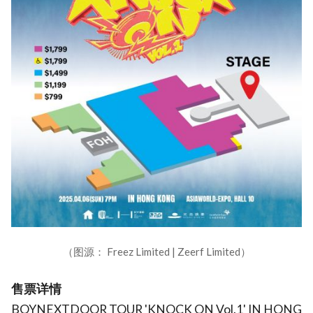
（图源： Freez Limited | Zeerf Limited）
售票详情
BOYNEXTDOOR TOUR 'KNOCK ON Vol.1' IN HONG