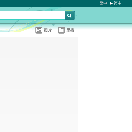
繁中
简中
图片
星档