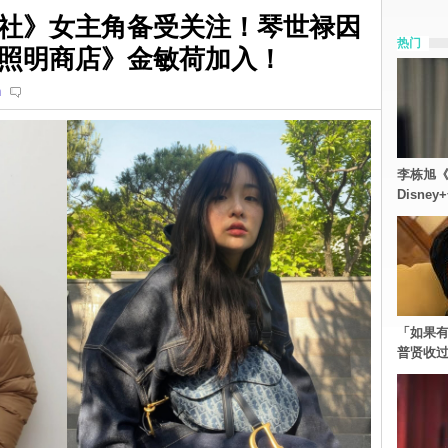
社》女主角备受关注！琴世禄因
热门
照明商店》金敏荷加入！
n
李栋旭《
Disn
「如果有
普贤收