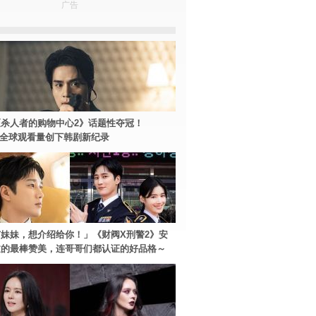
广告
杀人者的购物中心2》话题性夺冠！
ey+全球观看量创下韩剧新纪录
妹妹，想介绍给你！」《财阀X刑警2》安
过的最棒赞美，连哥哥们都认证的好品格～