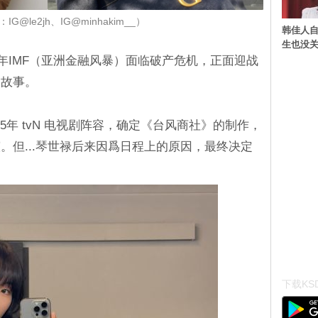
G@le2jh、IG@minhakim__）
韩佳人
生也没关
97年IMF（亚洲金融风暴）面临破产危机，正面迎战
的故事。
2025年 tvN 电视剧阵容，确定《台风商社》的制作，
。但...琴世禄后来因爲日程上的原因，最终决定
下载KSD