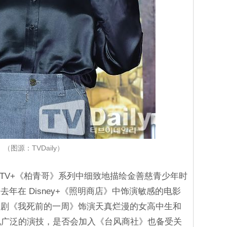
（图源：TVDaily）
le TV+《柏青哥》系列中细致地描绘金善慈青少年时
年在 Disney+《照明商店》中饰演敏感的电影
新剧《我死前的一周》饰演天真烂漫的女高中生和
现广泛的演技，是否会加入《台风商社》也备受关