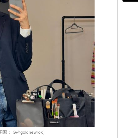
源：IG@goldnewrok）