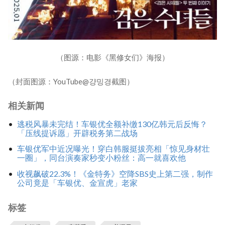
（图源：电影《黑修女们》海报）
（封面图源：YouTube@걍밍경截图）
相关新闻
逃税风暴未完结！车银优全额补缴130亿韩元后反悔？
「压线提诉愿」开辟税务第二战场
车银优军中近况曝光！穿白韩服挺拔亮相「惊见身材壮
一圈」，同台演奏家秒变小粉丝：高一就喜欢他
收视飙破22.3%！《金特务》空降SBS史上第二强，制作
公司竟是「车银优、金宣虎」老家
标签