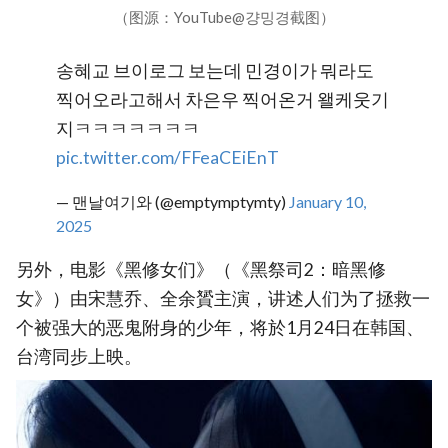
（图源：YouTube@걍밍경截图）
송혜교 브이로그 보는데 민경이가 뭐라도
찍어오라고해서 차은우 찍어온거 왤케웃기
지ㅋㅋㅋㅋㅋㅋㅋ
pic.twitter.com/FFeaCEiEnT
— 맨날여기와 (@emptymptymty)
January 10,
2025
另外，电影《黑修女们》（《黑祭司2：暗黑修
女》）由宋慧乔、全余贇主演，讲述人们为了拯救一
个被强大的恶鬼附身的少年，将於1月24日在韩国、
台湾同步上映。