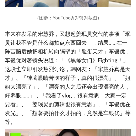
（图源：YouTube@걍밍경截图）
本来在发呆的宋慧乔，又想起姜珉炅交代的事项「珉
炅让我不管是什么都拍点东西回去」，结果……在一
阵苦脑后她把相机转向隔壁的「脸蛋天才」车银优，
车银优对著镜头说道：「《黑修女们》Fighting！」
这段也立即引发热烈讨论，韩网友：「宋慧乔真是天
才」、「转著眼睛苦恼的样子，真的很漂亮」、「姐
姐太漂亮了」、「漂亮的人之后还会出现漂亮的人，
好养眼……」，「我看了vlog，很有意思，大家一定
要看」、「姜珉炅的剪辑也很有意思」、「车银优在
发光」、「想著要拍什么才拍的，竟然是车银优」等
等。