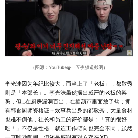
（图源：YouTube@十五夜频道截图）
李光洙因为年纪比较大，而当上了「老板」，都敬秀
则是「本部长」。李光洙虽然摆出威严的老板的架
势，但...在厨房漏洞百出，在糖葫芦里面放了盐；拥
有韩食厨师资格证＋炊事兵出身的都敬秀，大量食材
也难不倒他，社长和员工的评价都是：「真的很好
吃！」不仅是性格，就连工作倾向也完全不同，虽然
一直吵吵闹闹，但还是感谢有对方存在 XD