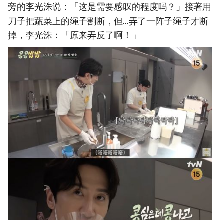
旁的李光洙说：「这是需要感叹的程度吗？」接著用
刀子把蔬菜上的绳子割断，但...弄了一阵子绳子才断
掉，李光洙：「原来弄反了啊！」