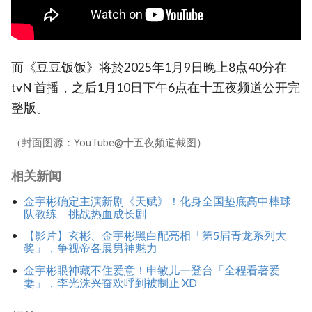
而《豆豆饭饭》将於2025年1月9日晚上8点40分在
tvN 首播，之后1月10日下午6点在十五夜频道公开完
整版。
（封面图源：YouTube@十五夜频道截图）
相关新闻
金宇彬确定主演新剧《天赋》！化身全国垫底高中棒球
队教练 挑战热血成长剧
【影片】玄彬、金宇彬黑白配亮相「第5届青龙系列大
奖」，争视帝各展男神魅力
金宇彬眼神藏不住爱意！申敏儿一登台「全程看著爱
妻」，李光洙兴奋欢呼到被制止 XD