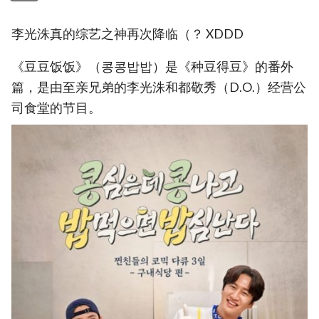
李光洙真的综艺之神再次降临（？ XDDD
《豆豆饭饭》（콩콩밥밥）是《种豆得豆》的番外
篇，是由至亲兄弟的李光洙和都敬秀（D.O.）经营公
司食堂的节目。