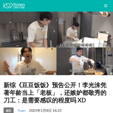
新综《豆豆饭饭》预告公开！李光洙凭
著年龄当上「老板」，还嫉妒都敬秀的
刀工：是需要感叹的程度吗 XD
Yuan
2025年1月8日 16:23
综艺