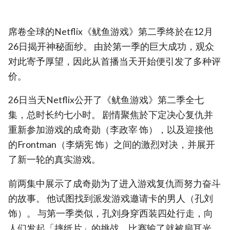
席卷全球的Netflix《鱿鱼游戏》第二季终於在12月
26日揭开神秘面纱。 由於第一季的巨大成功，观众
对此寄予厚望，因此从首播当天开始便引发了多种评
价。
26日当天Netflix公开了《鱿鱼游戏》第二季全七
集，总时长约七小时。 剧情聚焦於下定决心复仇并
重新参加游戏的成奇勋（李政宰 饰），以及迎接他
的Frontman（李炳宪 饰）之间的激烈对决，并展开
了新一轮的真实游戏。
前两集中展示了成奇勋为了进入游戏复仇而努力奋斗
的故事。 他试图找到派发游戏邀请卡的男人（孔刘
饰）。 与第一季类似，孔刘身穿西装四处行走，向
人们发起「摔纸片」的挑战，比赛输了就被扇耳光，