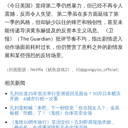
《今日美国》觉得第二季仍然暴力，但已经不再令人
震撼，反而令人失望。 第二季虽在多方面延续了第
一季的风格，但却缺少以往的锋芒和独创性，甚至未
能传递导演黄东赫提及的反资本主义讯息。 《卫
报》（The Guardian）批评节奏不均，指出剧情进入
动作场面前耗时过长，但仍赞赏了意料之外的剧情发
展和某些强烈的反转场景。
（封面图源：Netflix《鱿鱼游戏2》、IG@gongyoo_official）
相关新闻
孔刘出道25年首次举行亚洲巡回见面会！10月日本横滨
开跑 6城市行程一次看
孔刘宠粉喊「来吧」下一秒惊觉「你当我女儿？」金高
银都「吃醋」了！《鬼怪》合体笑歪全场
《鬼怪10周年旅行》笑泪交织！孔刘即席现场求婚，
「柳会长」金成谦深情影片令全场泪崩