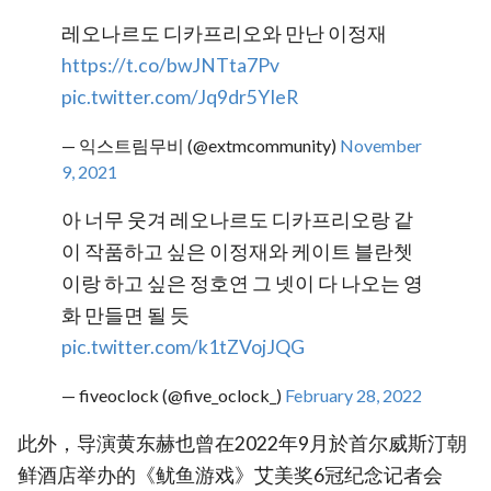
레오나르도 디카프리오와 만난 이정재
https://t.co/bwJNTta7Pv
pic.twitter.com/Jq9dr5YIeR
— 익스트림무비 (@extmcommunity)
November
9, 2021
아 너무 웃겨 레오나르도 디카프리오랑 같
이 작품하고 싶은 이정재와 케이트 블란쳇
이랑 하고 싶은 정호연 그 넷이 다 나오는 영
화 만들면 될 듯
pic.twitter.com/k1tZVojJQG
— fiveoclock (@five_oclock_)
February 28, 2022
此外，导演黄东赫也曾在2022年9月於首尔威斯汀朝
鲜酒店举办的《鱿鱼游戏》艾美奖6冠纪念记者会