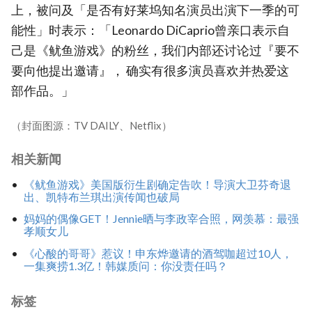
上，被问及「是否有好莱坞知名演员出演下一季的可
能性」时表示：「Leonardo DiCaprio曾亲口表示自
己是《鱿鱼游戏》的粉丝，我们内部还讨论过『要不
要向他提出邀请』， 确实有很多演员喜欢并热爱这
部作品。」
（封面图源：TV DAILY、Netflix）
相关新闻
《鱿鱼游戏》美国版衍生剧确定告吹！导演大卫芬奇退
出、凯特布兰琪出演传闻也破局
妈妈的偶像GET！Jennie晒与李政宰合照，网羡慕：最强
孝顺女儿
《心酸的哥哥》惹议！申东烨邀请的酒驾咖超过10人，
一集爽捞1.3亿！韩媒质问：你没责任吗？
标签